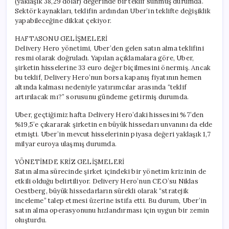
(yaklaşık 38,29 dolar) değerinde bir teklif sunmuş durumda.
Sektör kaynakları, teklifin ardından Uber’in teklifte değişiklik
yapabileceğine dikkat çekiyor.
HAFTASONU GELİŞMELERİ
Delivery Hero yönetimi, Uber’den gelen satın alma teklifini
resmi olarak doğruladı. Yapılan açıklamalara göre, Uber,
şirketin hisselerine 33 euro değer biçilmesini önermiş. Ancak
bu teklif, Delivery Hero’nun borsa kapanış fiyatının hemen
altında kalması nedeniyle yatırımcılar arasında “teklif
artırılacak mı?” sorusunu gündeme getirmiş durumda.
Uber, geçtiğimiz hafta Delivery Hero’daki hissesini %7’den
%19,5’e çıkararak şirketin en büyük hissedarı unvanını da elde
etmişti. Uber’in mevcut hisselerinin piyasa değeri yaklaşık 1,7
milyar euroya ulaşmış durumda.
YÖNETİMDE KRİZ GELİŞMELERİ
Satın alma sürecinde şirket içindeki bir yönetim krizinin de
etkili olduğu belirtiliyor. Delivery Hero’nun CEO’su Niklas
Oestberg, büyük hissedarların sürekli olarak “stratejik
inceleme” talep etmesi üzerine istifa etti. Bu durum, Uber’in
satın alma operasyonunu hızlandırması için uygun bir zemin
oluşturdu.