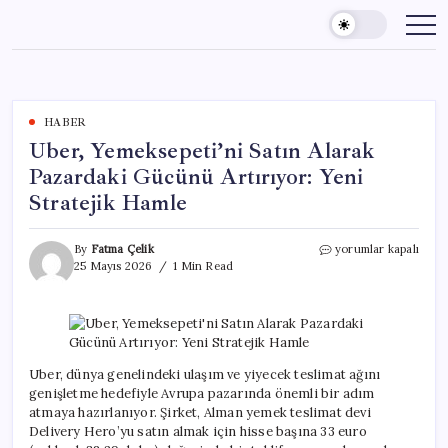
Skip
to
content
HABER
Uber, Yemeksepeti’ni Satın Alarak
Pazardaki Gücünü Artırıyor: Yeni
Stratejik Hamle
Uber,
By
Fatma Çelik
yorumlar kapalı
Yemeksepeti’ni
25 Mayıs 2026
1 Min Read
Satın
Alarak
Pazardaki
Gücünü
Artırıyor:
Yeni
Uber, dünya genelindeki ulaşım ve yiyecek teslimat ağını
Stratejik
genişletme hedefiyle Avrupa pazarında önemli bir adım
Hamle
atmaya hazırlanıyor. Şirket, Alman yemek teslimat devi
için
Delivery Hero’yu satın almak için hisse başına 33 euro