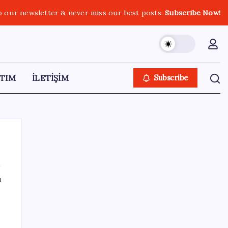
o our newsletter & never miss our best posts.
Subscribe Now!
TIM
İLETİŞİM
Subscribe
ı
SON YAZILAR
Türkiye’de Skywell ET5 Modelleri Yanmaya
Devam Ediyor!