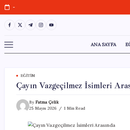
Skip
-
to
content
https://www.facebook.com/
https://twitter.com/
https://t.me/
https://www.instagram.com/
https://youtube.com/
ANA SAYFA
E
EĞITIM
Çayın Vazgeçilmez İsimleri Ara
By
Fatma Çelik
25 Mayıs 2026
1 Min Read