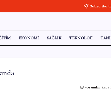
Subscribe t
ĞİTİM
EKONOMİ
SAĞLIK
TEKNOLOJİ
TANI
sında
Çayın
yorumlar kapal
Vazgeçilmez
İsimleri
Arasında
için