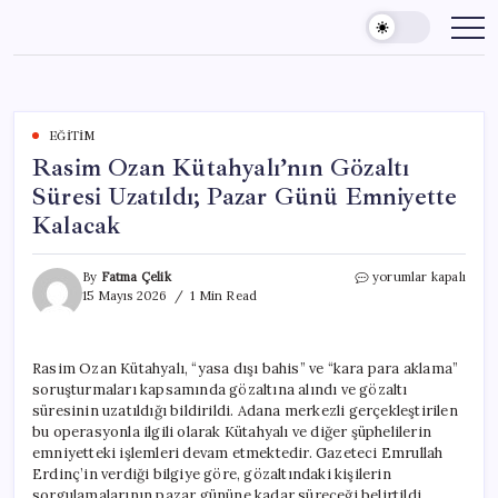
Skip
to
content
EĞITIM
Rasim Ozan Kütahyalı’nın Gözaltı
Süresi Uzatıldı; Pazar Günü Emniyette
Kalacak
Rasim
By
Fatma Çelik
yorumlar kapalı
Ozan
15 Mayıs 2026
1 Min Read
Kütahyalı’nın
Gözaltı
Süresi
Rasim Ozan Kütahyalı, “yasa dışı bahis” ve “kara para aklama”
Uzatıldı;
soruşturmaları kapsamında gözaltına alındı ve gözaltı
Pazar
Günü
süresinin uzatıldığı bildirildi. Adana merkezli gerçekleştirilen
Emniyette
bu operasyonla ilgili olarak Kütahyalı ve diğer şüphelilerin
Kalacak
emniyetteki işlemleri devam etmektedir. Gazeteci Emrullah
için
Erdinç’in verdiği bilgiye göre, gözaltındaki kişilerin
sorgulamalarının pazar gününe kadar süreceği belirtildi.