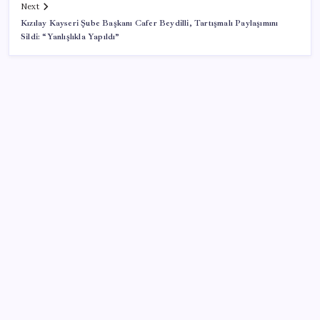
Next
Kızılay Kayseri Şube Başkanı Cafer Beydilli, Tartışmalı Paylaşımını
Sildi: “Yanlışlıkla Yapıldı”
SON YAZILAR
Faizsiz ev ve araba alımına kısıtlama
2026 YÖKDİL/2 ne zaman, saat kaçta? YÖKDİL/2
sınavı kaç dakika, kaç soru?
Altında taşlar yerinden oynuyor: Dünya devinden 22
ay sonra tarihi hamle