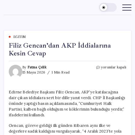
Skip
to
content
EĞITIM
Filiz Gencan’dan AKP İddialarına
Kesin Cevap
Filiz
By
Fatma Çelik
yorumlar kapalı
Gencan’dan
15 Mayıs 2026
1 Min Read
AKP
İddialarına
Kesin
Edirne Belediye Başkanı Filiz Gencan, AKP’ye katılacağına
Cevap
dair çıkan iddialara sert bir dille yanıt verdi. CHP İl Başkanlığı
için
önünde yaptığı basın açıklamasında, “Cumhuriyet Halk
Partisi, kalben bağlı olduğum ve köklerimin bulunduğu yerdir,”
ifadelerini kullandı.
Gencan, göreve geldiği ilk günden itibaren aynı ilke ve
değerlere sadık kaldığını vurgulayarak, “4 Aralık 2023’te yola