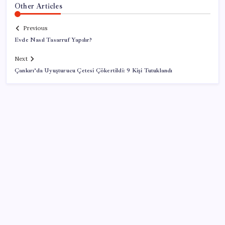
Other Articles
Previous
Evde Nasıl Tasarruf Yapılır?
Next
Çankırı’da Uyuşturucu Çetesi Çökertildi: 9 Kişi Tutuklandı
SON YAZILAR
Google Maps’e büyük değişiklik: Oteli bulacak, yemeği
sipariş edecek