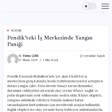
Skip
to
content
EĞITIM
Pendik’teki İş Merkezinde Yangın
Paniği
Pendik’teki
By
Fatma Çelik
yorumlar kapalı
İş
22 Nisan 2026
1 Min Read
Merkezinde
Yangın
Paniği
Pendik Esenyalı Mahallesi’nde yer alan 6 katlı bir iş
için
merkezinin giriş katında, henüz belirlenemeyen bir sebepten
dolayı yangın çıktı. Kısa sürede binayı saran dumanlar,
durumun ciddiyetini artırarak olay yerine itfaiye, sağlık ve
polis ekiplerinin sevk edilmesine neden oldu. İtfaiye ekipleri,
yangına müdahale ederken, binada mahsur kalan
vatandaşların kurtarılması için merdivenli araçlar kullanıldı.
Sağlık ekipleri ise olay yerinde hazır bekleyen ambulanslarda,