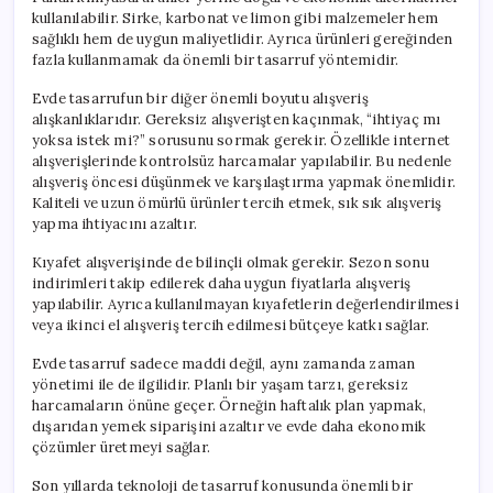
kullanılabilir. Sirke, karbonat ve limon gibi malzemeler hem
sağlıklı hem de uygun maliyetlidir. Ayrıca ürünleri gereğinden
fazla kullanmamak da önemli bir tasarruf yöntemidir.
Evde tasarrufun bir diğer önemli boyutu alışveriş
alışkanlıklarıdır. Gereksiz alışverişten kaçınmak, “ihtiyaç mı
yoksa istek mi?” sorusunu sormak gerekir. Özellikle internet
alışverişlerinde kontrolsüz harcamalar yapılabilir. Bu nedenle
alışveriş öncesi düşünmek ve karşılaştırma yapmak önemlidir.
Kaliteli ve uzun ömürlü ürünler tercih etmek, sık sık alışveriş
yapma ihtiyacını azaltır.
Kıyafet alışverişinde de bilinçli olmak gerekir. Sezon sonu
indirimleri takip edilerek daha uygun fiyatlarla alışveriş
yapılabilir. Ayrıca kullanılmayan kıyafetlerin değerlendirilmesi
veya ikinci el alışveriş tercih edilmesi bütçeye katkı sağlar.
Evde tasarruf sadece maddi değil, aynı zamanda zaman
yönetimi ile de ilgilidir. Planlı bir yaşam tarzı, gereksiz
harcamaların önüne geçer. Örneğin haftalık plan yapmak,
dışarıdan yemek siparişini azaltır ve evde daha ekonomik
çözümler üretmeyi sağlar.
Son yıllarda teknoloji de tasarruf konusunda önemli bir