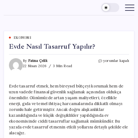
Skip
to
content
EKONOMI
Evde Nasıl Tasarruf Yapılır?
Evde
By
Fatma Çelik
yorumlar kapalı
Nasıl
22 Nisan 2026
3 Min Read
Tasarruf
Yapılır?
için
Evde tasarruf etmek, hem bireysel bütçeyi korumak hem de
uzun vadede finansal güvenlik sağlamak açısından oldukça
önemlidir. Günümüzde artan yaşam maliyetleri, özellikle
enerji, gıda ve temel ihtiyaç harcamalarında dikkatli olmayı
zorunlu hale getirmiştir. Ancak doğru alışkanlıklar
kazanıldığında ve küçük değişiklikler yapıldığında ev
ekonomisinde ciddi tasarruflar sağlamak mümkündür. Bu
yazıda evde tasarruf etmenin etkili yollarını detaylı şekilde ele
alacağız.