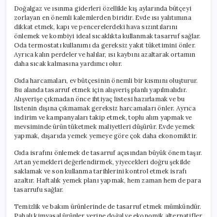
Doğalgaz ve ısınma giderleri özellikle kış aylarında bütçeyi
zorlayan en önemli kalemlerden biridir. Evde ısı yalıtımına
dikkat etmek, kapı ve pencerelerdeki hava sızıntılarını
önlemek ve kombiyi ideal sıcaklıkta kullanmak tasarruf sağlar.
Oda termostatı kullanımı da gereksiz yakıt tüketimini önler.
Ayrıca kalın perdeler ve halılar, ısı kaybını azaltarak ortamın
daha sıcak kalmasına yardımcı olur.
Gıda harcamaları, ev bütçesinin önemli bir kısmını oluşturur.
Bu alanda tasarruf etmek için alışveriş planlı yapılmalıdır.
Alışverişe çıkmadan önce ihtiyaç listesi hazırlamak ve bu
listenin dışına çıkmamak gereksiz harcamaları önler. Ayrıca
indirim ve kampanyaları takip etmek, toplu alım yapmak ve
mevsiminde ürün tüketmek maliyetleri düşürür. Evde yemek
yapmak, dışarıda yemek yemeye göre çok daha ekonomiktir.
Gıda israfını önlemek de tasarruf açısından büyük önem taşır.
Artan yemekleri değerlendirmek, yiyecekleri doğru şekilde
saklamak ve son kullanma tarihlerini kontrol etmek israfı
azaltır. Haftalık yemek planı yapmak, hem zaman hem de para
tasarrufu sağlar.
Temizlik ve bakım ürünlerinde de tasarruf etmek mümkündür.
Pahalı kimyasal ürünler yerine doğal ve ekonomik alternatifler