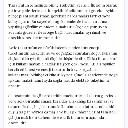
Tasarrufun temelinde bilinçli tüketim yer alır. İlk adım olarak
gelir ve giderlerin net bir şekilde belirlenmesi gerekir. Aylık
bütçe planı oluşturmak, gereksiz harcamaları fark etmeyi
kolaylaştırır. Bu sayede hangi kalemlerde fazla harcama
yapıldığı görülür ve önlem alınabilir. Bütçe oluştururken
zorunlu giderler ile isteğe bağlı harcamalar ayrılmalı ve
öncelik sırası belirlenmelidir.
Evde tasarrufun en büyük kalemlerinden biri enerji
tüketimidir. Elektrik, su ve doğalgaz faturaları doğru kullanım
alışkanlıklarıyla önemli ölçüde düşürülebilir. Elektrik tasarrufu
için kullanılmayan cihazların fişten çekilmesi, LED ampuller
tercih edilmesi ve enerji tasarruflu beyaz eşyaların
kullanılması oldukça etkilidir. Ayrıca gündüz saatlerinde doğal
ışıktan maksimum fayda sağlamak da elektrik tüketimini
azaltır.
Su tasarrufu da göz ardı edilmemelidir. Muslukların gereksiz
yere açık bırakılmaması, kısa duş alışkanlığı kazanılması ve
tasarruflu duş başlıklarının kullanılması su faturasında ciddi
düşüş sağlar. Ayrıca çamaşır ve bulaşık makinelerini tam dolu
çalıştırmak hem su hem de elektrik tasarrufu açısından
önemlidir.