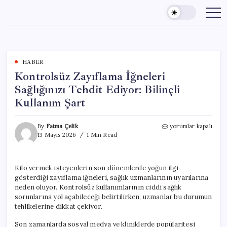
Skip
to
content
HABER
Kontrolsüz Zayıflama İğneleri
Sağlığınızı Tehdit Ediyor: Bilinçli
Kullanım Şart
Kontrolsüz
By
Fatma Çelik
yorumlar kapalı
Zayıflama
13 Mayıs 2026
1 Min Read
İğneleri
Sağlığınızı
Tehdit
Kilo vermek isteyenlerin son dönemlerde yoğun ilgi
Ediyor:
gösterdiği zayıflama iğneleri, sağlık uzmanlarının uyarılarına
Bilinçli
Kullanım
neden oluyor. Kontrolsüz kullanımlarının ciddi sağlık
Şart
sorunlarına yol açabileceği belirtilirken, uzmanlar bu durumun
için
tehlikelerine dikkat çekiyor.
Son zamanlarda sosyal medya ve kliniklerde popülaritesi