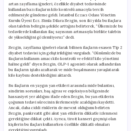
artan zayıflama iğneleri, özellikle diyabet tedavisinde
kullanılan bazı ilaçların kilo kontrolü amacıyla tercih
edilmesiyle gündeme geldi. İstanbul Eczacı Odası Yönetim
Kurulu Üyesi Ecz. Simla Dilara Sezgin, son iki yılda bu ilaçlara
olan talebin belirgin şekilde arttığını belirterek, “Ülkemizde bu
tedavilerde kullanılan ilaç sayısının artmasıyla birlikte talebin
de yükseldiğini gözlemliyoruz” dedi.
Sezgin, zayıflama iğneleri olarak bilinen ilaçların esasen Tip 2
diyabet tedavisi için geliştirildiğini vurguladı. “Günümüzde bu
ilaçların kullanım amacı kilo kontrolü ve efektif kilo yönetimi
haline geldi” diyen Sezgin, GLP-1 agonisti olarak adlandırılan
bu ilaçların iştahı azaltarak ve mide boşalmasını yavaşlatarak
kilo kaybını desteklediğini aktardı.
Bu ilaçların en yaygın yan etkileri arasında mide bulantısı,
sindirim sorunları, baş ağrısı ve enjeksiyon bölgesinde
hassasiyet yer aldığını ifade eden Sezgin, bu yan etkilerin
çoğunun tedavi sürecinin ilerlemesiyle azaldığını kaydetti.
Ancak, daha ciddi risklerin de mevcut olduğunu belirten
Sezgin, pankreatit gibi akut yan etkilerin dikkatle izlenmesi
gerektiğine dikkat çekti. Ayrıca, tiroit kanseri geçmişi olan
kişilerin bu ilaçları kullanırken özellikle dikkatli olmaları
gerektiğini vurguladı.