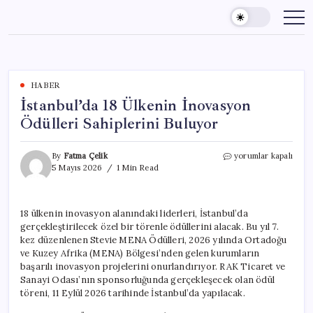
Skip
to
content
HABER
İstanbul’da 18 Ülkenin İnovasyon
Ödülleri Sahiplerini Buluyor
İstanbul’da
By
Fatma Çelik
yorumlar kapalı
18
5 Mayıs 2026
1 Min Read
Ülkenin
İnovasyon
Ödülleri
18 ülkenin inovasyon alanındaki liderleri, İstanbul’da
Sahiplerini
gerçekleştirilecek özel bir törenle ödüllerini alacak. Bu yıl 7.
Buluyor
için
kez düzenlenen Stevie MENA Ödülleri, 2026 yılında Ortadoğu
ve Kuzey Afrika (MENA) Bölgesi’nden gelen kurumların
başarılı inovasyon projelerini onurlandırıyor. RAK Ticaret ve
Sanayi Odası’nın sponsorluğunda gerçekleşecek olan ödül
töreni, 11 Eylül 2026 tarihinde İstanbul’da yapılacak.