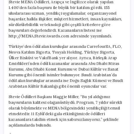
Stevie MENA Ödülleri, Arapça ve İngilizce olarak yapılan
1.400’den fazla başvuru ile büyük bir katılım gördü. 155
uluslararası uzman, yenilikçi uygulamalar, organizasyonel
başarılar, halkla ilişkiler, müşteri hizmetleri, insan kaynakları,
sürdürülebilirlik ve teknoloji gibi çeşitli kriterlere göre
başvuruları değerlendirdi. Kazananların listesi ise
http://MENA.StevieAwards.com adresinde yayımlandı.
Türkiye’den ödül alan kuruluşlar arasında CarrefourSA, FLO,
Neova Katılım Sigorta, Tosyalı Holding, Türkiye Sigorta,
Ülker Bisküvi ve VakıfBank yer alıyor. Ayrıca, Birleşik Arap
Emirlikleri’nden ödül kazananlar arasında Abu Dhabi Miras
Kurumu, Abu Dhabi Konut Kurumu ve Dubai Kültür ve Sanat
Kurumu gibi önemli isimler bulunuyor. Suudi Arabistan’da
ödül alan kuruluşlar arasında ise Doğu Sağlık Kümesi ve Suudi
Arabistan Kültür Bakanlığı gibi önemli oyuncular var.
Stevie Ödülleri Başkanı Maggie Miller, “Bu yıl aldığımız
başvuruların kalitesi olağanüstüydü. Program, 7 yıldır sürekli
olarak büyümekte ve MENA bölgesindeki yenilikçiliği temsil
etmektedir. 11 Eylül’deki gala etkinliğimizde ödülleri
kazananlara takdim etmek için sabırsızlanıyoruz.” şeklinde
açıklamalarda bulundu.