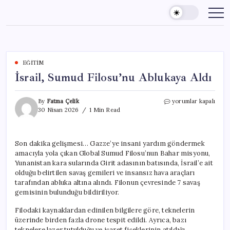
Skip
to
content
EĞITIM
İsrail, Sumud Filosu’nu Ablukaya Aldı
İsrail,
By
Fatma Çelik
yorumlar kapalı
Sumud
30 Nisan 2026
1 Min Read
Filosu’nu
Ablukaya
Aldı
Son dakika gelişmesi… Gazze’ye insani yardım göndermek
için
amacıyla yola çıkan Global Sumud Filosu’nun Bahar misyonu,
Yunanistan kara sularında Girit adasının batısında, İsrail’e ait
olduğu belirtilen savaş gemileri ve insansız hava araçları
tarafından abluka altına alındı. Filonun çevresinde 7 savaş
gemisinin bulunduğu bildiriliyor.
Filodaki kaynaklardan edinilen bilgilere göre, teknelerin
üzerinde birden fazla drone tespit edildi. Ayrıca, bazı
teknelere lazer tutulduğu ve işaret fişeklerinin atıldığı