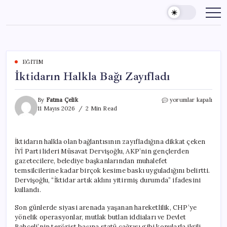
Skip
to
content
EĞITIM
İktidarın Halkla Bağı Zayıfladı
İktidarın
By
Fatma Çelik
yorumlar kapalı
Halkla
11 Mayıs 2026
2 Min Read
Bağı
Zayıfladı
için
İktidarın halkla olan bağlantısının zayıfladığına dikkat çeken
İYİ Parti lideri Müsavat Dervişoğlu, AKP’nin gençlerden
gazetecilere, belediye başkanlarından muhalefet
temsilcilerine kadar birçok kesime baskı uyguladığını belirtti.
Dervişoğlu, “İktidar artık aklını yitirmiş durumda” ifadesini
kullandı.
Son günlerde siyasi arenada yaşanan hareketlilik, CHP’ye
yönelik operasyonlar, mutlak butlan iddiaları ve Devlet
Bahçeli’nin terörist başına statü çağrısı gibi konularla ilgili