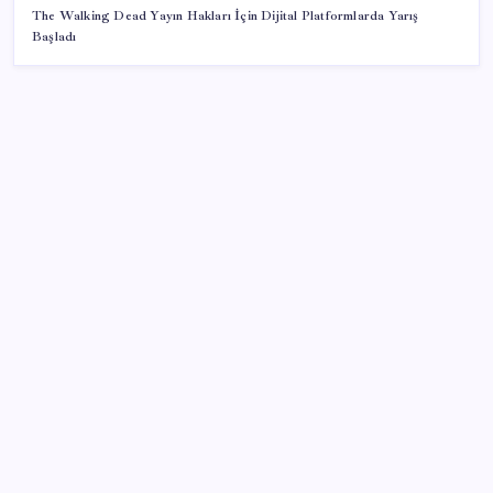
The Walking Dead Yayın Hakları İçin Dijital Platformlarda Yarış
Başladı
SON YAZILAR
Google Maps’e büyük değişiklik: Oteli bulacak, yemeği
sipariş edecek
Bakan Kurum: Bu işler ahbap çavuş ilişkisiyle
yürümez
BDDK’den yatırım araçlarına yeni çerçeve: Bireysel
limitlerde kurallar sil baştan