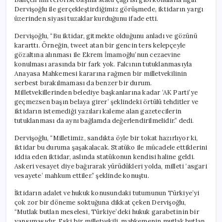
Dervişoğlu ile gerçekleştirdiğimiz görüşmede, iktidarın yargı
üzerinden siyasi tuzaklar kurduğunu ifade etti.
Dervişoğlu, “Bu iktidar, gitmekte olduğunu anladı ve gözünü
kararttı. Örneğin, tweet atan bir gencin ters kelepçeyle
gözaltına alınması ile Ekrem İmamoğlu’nun cezaevine
konulması arasında bir fark yok. Falcının tutuklanmasıyla
Anayasa Mahkemesi kararına rağmen bir milletvekilinin
serbest bırakılmaması da benzer bir durum.
Milletvekillerinden belediye başkanlarına kadar ‘AK Parti’ye
geçmezsen başın belaya girer’ şeklindeki örtülü tehditler ve
iktidarın istemediği yazıları kaleme alan gazetecilerin
tutuklanması da aynı bağlamda değerlendirilmelidir.” dedi.
Dervişoğlu, “Milletimiz, sandıkta öyle bir tokat hazırlıyor ki,
iktidar bu duruma şaşakalacak. Statüko ile mücadele ettiklerini
iddia eden iktidar, aslında statükonun kendisi haline geldi.
Askeri vesayet diye bağırarak yürüdükleri yolda, milleti ‘asgari
vesayete’ mahkum ettiler.” şeklinde konuştu.
İktidarın adalet ve hukuk konusundaki tutumunun Türkiye’yi
çok zor bir döneme soktuğuna dikkat çeken Dervişoğlu,
“Mutlak butlan meselesi, Türkiye’deki hukuk garabetinin bir
yansımasıdır. Eski bir milletvekili, mahkemenin mutlak butlan