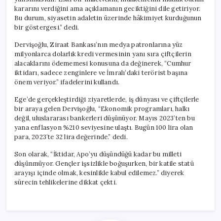
kararını verdiğini ama açıklamanın geciktiğini dile getiriyor.
Bu durum, siyasetin adaletin üzerinde hâkimiyet kurduğunun
bir göstergesi.” dedi.
Dervişoğlu, Ziraat Bankası’nın medya patronlarına yüz
milyonlarca dolarlık kredi vermesinin yanı sıra çiftçilerin
alacaklarını ödememesi konusuna da değinerek, “Cumhur
iktidarı, sadece zenginlere ve İmralı’daki terörist başına
önem veriyor.” ifadelerini kullandı.
Ege’de gerçekleştirdiği ziyaretlerde, iş dünyası ve çiftçilerle
bir araya gelen Dervişoğlu, “Ekonomik programları, halkı
değil, uluslararası bankerleri düşünüyor. Mayıs 2023’ten bu
yana enflasyon %210 seviyesine ulaştı. Bugün 100 lira olan
para, 2023’te 32 lira değerinde.” dedi.
Son olarak, “İktidar, Apo’yu düşündüğü kadar bu milleti
düşünmüyor. Gençler işsizlikle boğuşurken, bir katile statü
arayışı içinde olmak, kesinlikle kabul edilemez.” diyerek
sürecin tehlikelerine dikkat çekti.