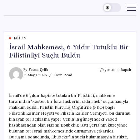
Skip
to
content
EĞITIM
İsrail Mahkemesi, 6 Yıldır Tutuklu Bir
Filistinliyi Suçlu Buldu
İsrail
By
Fatma Çelik
yorumlar kapalı
Mahkemesi,
12 Mayıs 2026
1 Min Read
6
Yıldır
Tutuklu
İsrail’de 6 yıldır hapiste tutulan bir Filistinli, mahkeme
Bir
tarafından “kasten bir İsrail askerini öldürmek” suçlamasıyla
Filistinliyi
Suçlu
mahkum edildi. Filistin Kurtuluş Örgütü’ne (FKÖ) bağlı
Buldu
Filistinli Esirler Heyeti ve Filistin Esirler Cemiyeti, bu durumu
için
kınayan bir açıklama yaptı. Cenin’in güneyindeki Yabed
kasabasından olan Nazmi Ebubekir, Batı Şeria’nın kuzeyinde
bulunan bir İsrail mahkemesinde duruşmaya çıkarıldı.
Duruşma sonucunda, Ebubekir’in suçlu bulunmasıyla birlikte,