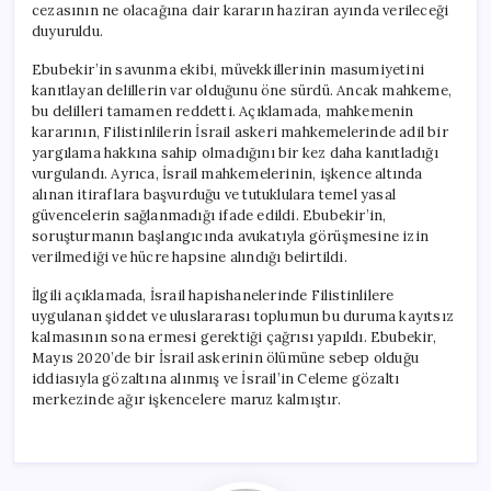
cezasının ne olacağına dair kararın haziran ayında verileceği
duyuruldu.
Ebubekir’in savunma ekibi, müvekkillerinin masumiyetini
kanıtlayan delillerin var olduğunu öne sürdü. Ancak mahkeme,
bu delilleri tamamen reddetti. Açıklamada, mahkemenin
kararının, Filistinlilerin İsrail askeri mahkemelerinde adil bir
yargılama hakkına sahip olmadığını bir kez daha kanıtladığı
vurgulandı. Ayrıca, İsrail mahkemelerinin, işkence altında
alınan itiraflara başvurduğu ve tutuklulara temel yasal
güvencelerin sağlanmadığı ifade edildi. Ebubekir’in,
soruşturmanın başlangıcında avukatıyla görüşmesine izin
verilmediği ve hücre hapsine alındığı belirtildi.
İlgili açıklamada, İsrail hapishanelerinde Filistinlilere
uygulanan şiddet ve uluslararası toplumun bu duruma kayıtsız
kalmasının sona ermesi gerektiği çağrısı yapıldı. Ebubekir,
Mayıs 2020’de bir İsrail askerinin ölümüne sebep olduğu
iddiasıyla gözaltına alınmış ve İsrail’in Celeme gözaltı
merkezinde ağır işkencelere maruz kalmıştır.