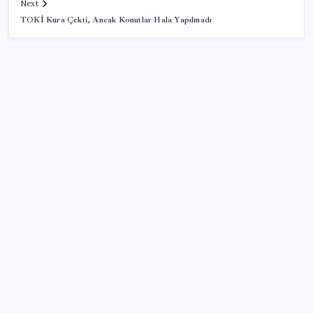
Next
TOKİ Kura Çekti, Ancak Konutlar Hala Yapılmadı
SON YAZILAR
Katlanabilir telefonda incelik yarışı kızıştı: HONOR
Magic V6 Türkiye’de
Faizsiz ev ve araba alımına kısıtlama
2026 YÖKDİL/2 ne zaman, saat kaçta? YÖKDİL/2
sınavı kaç dakika, kaç soru?
Altında taşlar yerinden oynuyor: Dünya devinden 22