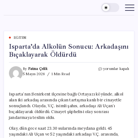
Skip
to
content
EĞITIM
Isparta’da Alkolün Sonucu: Arkadaşını
Bıçaklayarak Öldürdü
Isparta’da
By
Fatma Çelik
yorumlar kapalı
Alkolün
5 Mayıs 2026
1 Min Read
Sonucu:
Arkadaşını
Bıçaklayarak
Isparta’nın Senirkent ilçesine bağlı Ortayazı köyünde, alkol
Öldürdü
alan iki arkadaş arasında çıkan tartışma kanlı bir cinayetle
için
sonuçlandı. Olayda, V.Ç. isimli şahıs, arkadaşı Ali Uçan’ı
bıçaklayarak öldürdü. Cinayet şüphelisi olay sonrası
jandarmaya teslim oldu.
Olay, dün gece saat 23.30 sularında meydana geldi. 45
yaşındaki Ali Uçan ve 52 yaşındaki arkadaşı V.Ç. arasında,