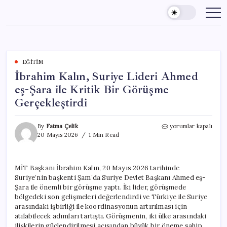
Skip
to
content
EĞITIM
İbrahim Kalın, Suriye Lideri Ahmed
eş-Şara ile Kritik Bir Görüşme
Gerçekleştirdi
İbrahim
By
Fatma Çelik
yorumlar kapalı
Kalın,
20 Mayıs 2026
1 Min Read
Suriye
Lideri
Ahmed
MİT Başkanı İbrahim Kalın, 20 Mayıs 2026 tarihinde
eş-
Suriye’nin başkenti Şam’da Suriye Devlet Başkanı Ahmed eş-
Şara
ile
Şara ile önemli bir görüşme yaptı. İki lider, görüşmede
Kritik
bölgedeki son gelişmeleri değerlendirdi ve Türkiye ile Suriye
Bir
arasındaki işbirliği ile koordinasyonun artırılması için
Görüşme
atılabilecek adımları tartıştı. Görüşmenin, iki ülke arasındaki
Gerçekleştirdi
ilişkilerin güçlendirilmesi açısından büyük bir öneme sahip