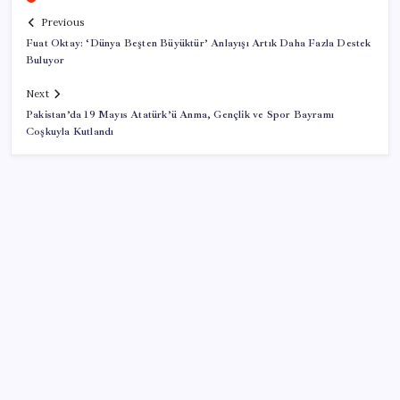
Previous
Fuat Oktay: ‘Dünya Beşten Büyüktür’ Anlayışı Artık Daha Fazla Destek
Buluyor
Next
Pakistan’da 19 Mayıs Atatürk’ü Anma, Gençlik ve Spor Bayramı
Coşkuyla Kutlandı
SON YAZILAR
Türkiye’de Skywell ET5 Modelleri Yanmaya Devam
Ediyor!