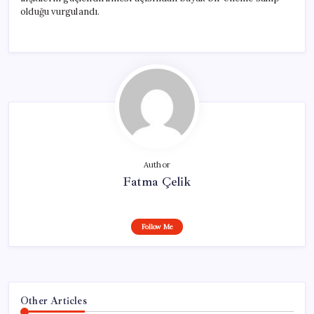
için
olduğu vurgulandı.
Author
Fatma Çelik
Follow Me
Other Articles