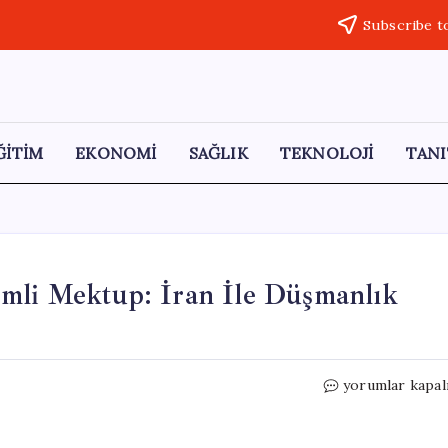
Subscribe t
ĞİTİM
EKONOMİ
SAĞLIK
TEKNOLOJİ
TANI
mli Mektup: İran İle Düşmanlık
Beyaz
yorumlar kapal
Saray’dan
Kongre’ye
Önemli