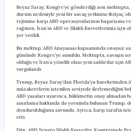
Beyaz Saray, Kongre’ye gönderdiği son mektupta, İ
durum nedeniyle yeni bir savaş yetkisine ihtiyaç o
rejimine karşı ABD operasyonlarının başarısına ve
rağmen, İran’ın ABD ve Silahlı Kuvvetlerimiz için 
yer verildi.
Bu mektup, ABD Anayasası kapsamında onaysız savaş
gününde Kongre’ye sunuldu. Mektupta, savaşın sona
olduğu ve İran’a yönelik olası yeni saldırılar için A
vurgulandı.
Trump, Beyaz Saray’dan Florida’ya hareketinden ön
müzakerelerin istenilen seviyede ilerlemediğini bel
ABD yasaları uyarınca, hükümetin onay almadan baş
sınırlama hakkında da yorumda bulunan Trump, de
dondurulduğunu savundu. Ayrıca, karşı tarafın ist
etti.
Dün, ABD Senato Silahlı Kuvvetler Komitesinde Pe