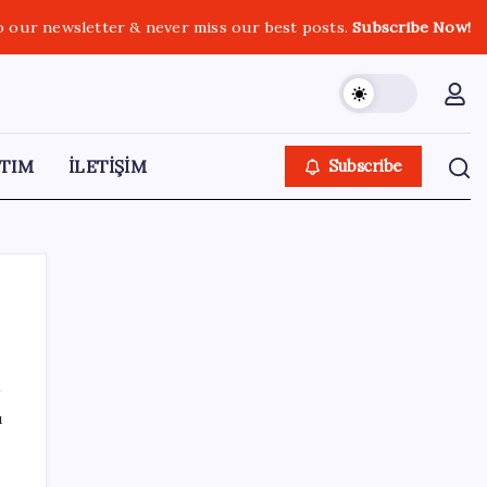
o our newsletter & never miss our best posts.
Subscribe Now!
TIM
İLETİŞİM
Subscribe
SON YAZILAR
ı
LGS ek tercih 1. nakil başvuruları ne zaman
bitiyor? LGS 2. nakil başvuruları ne zaman?