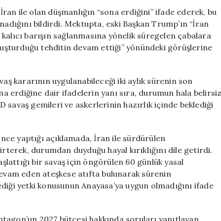
Mektup:
ran ile olan düşmanlığın “sona erdiğini” ifade ederek, bu
İran
lmadığını bildirdi. Mektupta, eski Başkan Trump’ın “İran
İle
 kalıcı barışın sağlanmasına yönelik süregelen çabalara
Düşmanlık
oluşturduğu tehditin devam ettiği” yönündeki görüşlerine
Sona
Erdi
için
 kararının uygulanabileceği iki aylık sürenin son
 erdiğine dair ifadelerin yanı sıra, durumun hala belirsi
BD savaş gemileri ve askerlerinin hazırlık içinde beklediği
ce yaptığı açıklamada, İran ile sürdürülen
irterek, durumdan duyduğu hayal kırıklığını dile getirdi.
lattığı bir savaş için öngörülen 60 günlük yasal
vam eden ateşkese atıfta bulunarak sürenin
ediği yetki konusunun Anayasa’ya uygun olmadığını ifade
ntagon’un 2027 bütçesi hakkında soruları yanıtlayan