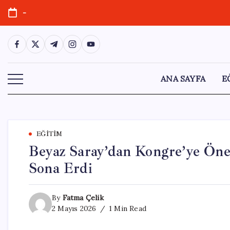
Skip
-
to
content
https://www.facebook.com/
https://twitter.com/
https://t.me/
https://www.instagram.com/
https://youtube.com/
ANA SAYFA
E
EĞITIM
Beyaz Saray’dan Kongre’ye Öne
Sona Erdi
By
Fatma Çelik
2 Mayıs 2026
1 Min Read