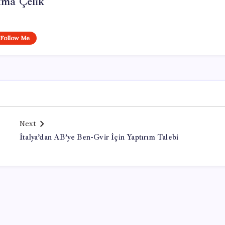
tma Çelik
Follow Me
Next
İtalya’dan AB’ye Ben-Gvir İçin Yaptırım Talebi