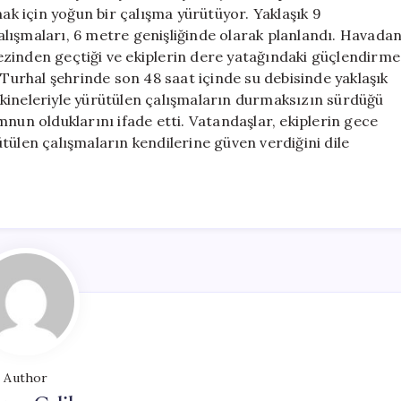
15
mak için yoğun bir çalışma yürütüyor. Yaklaşık 9
Santimetre
lışmaları, 6 metre genişliğinde olarak planlandı. Havada
Yükseldi
zinden geçtiği ve ekiplerin dere yatağındaki güçlendirme
için
 Turhal şehrinde son 48 saat içinde su debisinde yaklaşık
 makineleriyle yürütülen çalışmaların durmaksızın sürdüğü
nun olduklarını ifade etti. Vatandaşlar, ekiplerin gece
tülen çalışmaların kendilerine güven verdiğini dile
Author