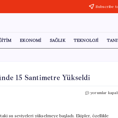
Subscribe t
ĞİTİM
EKONOMİ
SAĞLIK
TEKNOLOJİ
TANI
Günde 15 Santimetre Yükseldi
Yeşilırmak’ta
yorumlar kapal
Su
Seviyesi
İki
Günde
ki su seviyeleri yükselmeye başladı. Ekipler, özellikle