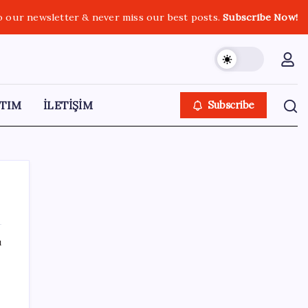
o our newsletter & never miss our best posts.
Subscribe Now!
TIM
İLETİŞİM
Subscribe
ı
SON YAZILAR
Türkiye’de Skywell ET5 Modelleri Yanmaya
Devam Ediyor!