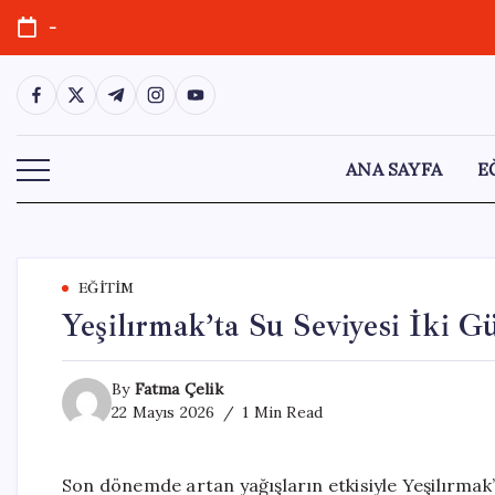
Skip
-
to
content
https://www.facebook.com/
https://twitter.com/
https://t.me/
https://www.instagram.com/
https://youtube.com/
ANA SAYFA
E
EĞITIM
Yeşilırmak’ta Su Seviyesi İki 
By
Fatma Çelik
22 Mayıs 2026
1 Min Read
Son dönemde artan yağışların etkisiyle Yeşilırmak’ta