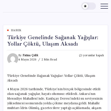
Skip
to
content
HABER
Türkiye Genelinde Sağanak Yağışlar:
Yollar Çöktü, Ulaşım Aksadı
Türkiye
By
Fatma Çelik
yorumlar kapalı
Genelinde
4 Mayıs 2026
2 Min Read
Sağanak
Yağışlar:
Yollar
Türkiye Genelinde Sağanak Yağışlar: Yollar Çöktü, Ulaşım
Çöktü,
Aksadı
Ulaşım
Aksadı
4 Mayıs 2026 tarihinde, Türkiye’nin birçok bölgesinde etkili
için
olan sağanak yağışlar, hayatı olumsuz etkiledi. Ankara’nın
Mesudiye Mahallesi’nde, Kanlıçay Deresi’ndeki su seviyesinin
yükselmesi sonucunda yolda çökme meydana geldi. Mahalle
muhtarı İdris Gümüş, gazetecilere yaptığı açıklamada, akşam