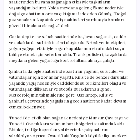
saatlerinden bu yana sağanağın etkisiyle taşkınların
yaşandığını belirtti. Yolda meydana gelen çökme nedeniyle
doğal gaz hattının ortaya çıktığını ifade eden Gümüş, “Doğal
gaz vanalarını kapattık ve iş makineleri yardımıyla boruları
güvenli bir alana alacağız.” dedi.
Gaziantep’te ise sabah saatlerinde başlayan sağanak, cadde
ve sokaklarda su birikintileri oluşturdu. Belediyenin ekipleri,
yoğun yağışın etkisiyle rögar kapaklarının etrafındaki suyu
tahliye etmek için seferber oldu. Trafik polisleri, kavşaklarda
meydana gelen yoğunluğu kontrol altına almaya çalıştı.
Şanlıurfa’da öğle saatlerinde bastıran yağmur, sürücüler ve
vatandaşlar için zor anlar yaşattı. Kilis’te de benzer durumlar
yaşandı; yağış nedeniyle caddelerde su birikintileri oluştu ve
vatandaşlar, dükkanlar ve otobüs duraklarına sığındı.
Meteorolojinin tahminlerine göre, Gaziantep, Kilis ve
Şanlıurfa çevresinde yağışların gece saatlerine kadar devam
etmesi bekleniyor.
Tunceli’de, etkili olan sağanak nedeniyle Munzur Çayı taştı ve
Tunceli-Ovacık kara yolunun bazı bölgeleri su altında kaldı.
Ekipler, trafiğe kapatılan yol üzerinde çalışmalarını
sürdürüyor. Ayrıca, Ovacık’taki Yaygünü köyü ile ilçe merkezi