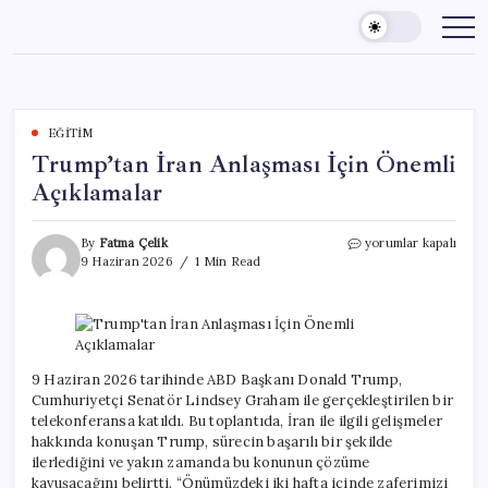
Skip
to
content
EĞITIM
Trump’tan İran Anlaşması İçin Önemli
Açıklamalar
Trump’tan
By
Fatma Çelik
yorumlar kapalı
İran
9 Haziran 2026
1 Min Read
Anlaşması
İçin
Önemli
Açıklamalar
için
9 Haziran 2026 tarihinde ABD Başkanı Donald Trump,
Cumhuriyetçi Senatör Lindsey Graham ile gerçekleştirilen bir
telekonferansa katıldı. Bu toplantıda, İran ile ilgili gelişmeler
hakkında konuşan Trump, sürecin başarılı bir şekilde
ilerlediğini ve yakın zamanda bu konunun çözüme
kavuşacağını belirtti. “Önümüzdeki iki hafta içinde zaferimizi