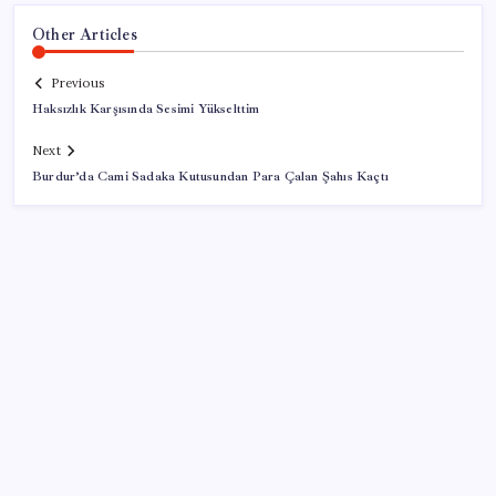
Other Articles
Previous
Haksızlık Karşısında Sesimi Yükselttim
Next
Burdur’da Cami Sadaka Kutusundan Para Çalan Şahıs Kaçtı
SON YAZILAR
Google Maps’e büyük değişiklik: Oteli bulacak, yemeği