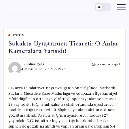
Skip
to
content
EĞITIM
Sokakta Uyuşturucu Ticareti: O Anlar
Kameralara Yansıdı!
Sokakta
By
Fatma Çelik
yorumlar kapalı
Uyuşturucu
4 Mayıs 2026
1 Min Read
Ticareti:
O
Anlar
Sakarya Cumhuriyet Başsavcılığı’nın öncülüğünde, Narkotik
Kameralara
Suçlarla Mücadele Şube Müdürlüğü ve Adapazarı İlçe Emniyet
Yansıdı!
için
Müdürlüğü’nün ortaklaşa yürüttüğü operasyonlar sonucunda,
28 yaşındaki H.Ç. isimli şahsın sokak ortasında uyuşturucu
madde sattığı tespit edildi. Şüpheli, yapılan takibin ardından
gözaltına alındı. Ayrıca, H.Ç.’nin uyuşturucu maddeyi 27
yaşındaki E.G. isimli bir kişiye sattığı belirlendi. Her iki
şüpheli de gözaltına alındı ve yapılan aramalarda toplam 5.4