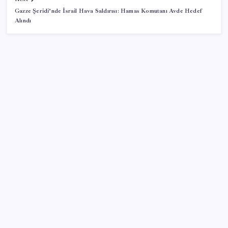
Gazze Şeridi’nde İsrail Hava Saldırısı: Hamas Komutanı Avde Hedef
Alındı
SON YAZILAR
Türkiye’de Skywell ET5 Modelleri Yanmaya Devam
Ediyor!
LGS ek tercih 1. nakil başvuruları ne zaman bitiyor?
LGS 2. nakil başvuruları ne zaman?
Bacakta bu belirtiler varsa dikkat! Pıhtı habercisi
olabilir