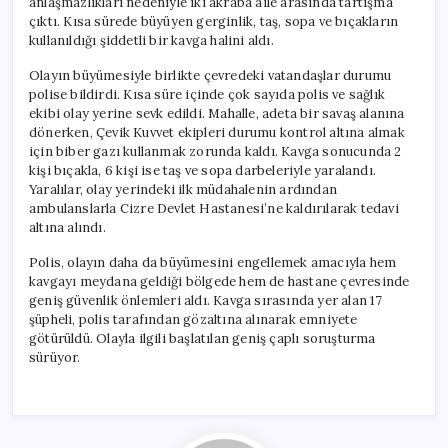
anlaşmazlıkları nedeniyle iki akraba aile arasında tartışma
Var
çıktı. Kısa sürede büyüyen gerginlik, taş, sopa ve bıçakların
için
kullanıldığı şiddetli bir kavga halini aldı.
Olayın büyümesiyle birlikte çevredeki vatandaşlar durumu
polise bildirdi. Kısa süre içinde çok sayıda polis ve sağlık
ekibi olay yerine sevk edildi. Mahalle, adeta bir savaş alanına
dönerken, Çevik Kuvvet ekipleri durumu kontrol altına almak
için biber gazı kullanmak zorunda kaldı. Kavga sonucunda 2
kişi bıçakla, 6 kişi ise taş ve sopa darbeleriyle yaralandı.
Yaralılar, olay yerindeki ilk müdahalenin ardından
ambulanslarla Cizre Devlet Hastanesi’ne kaldırılarak tedavi
altına alındı.
Polis, olayın daha da büyümesini engellemek amacıyla hem
kavgayı meydana geldiği bölgede hem de hastane çevresinde
geniş güvenlik önlemleri aldı. Kavga sırasında yer alan 17
şüpheli, polis tarafından gözaltına alınarak emniyete
götürüldü. Olayla ilgili başlatılan geniş çaplı soruşturma
sürüyor.