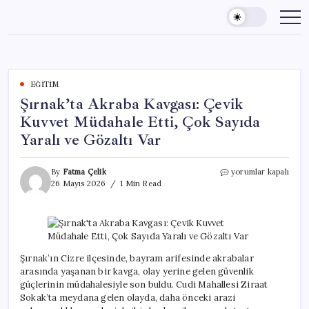
Skip
to
content
EĞITIM
Şırnak’ta Akraba Kavgası: Çevik
Kuvvet Müdahale Etti, Çok Sayıda
Yaralı ve Gözaltı Var
Şırnak’ta
By
Fatma Çelik
yorumlar kapalı
Akraba
26 Mayıs 2026
1 Min Read
Kavgası:
Çevik
Kuvvet
Müdahale
Etti,
Çok
Şırnak’ın Cizre ilçesinde, bayram arifesinde akrabalar
Sayıda
arasında yaşanan bir kavga, olay yerine gelen güvenlik
Yaralı
güçlerinin müdahalesiyle son buldu. Cudi Mahallesi Ziraat
ve
Sokak’ta meydana gelen olayda, daha önceki arazi
Gözaltı