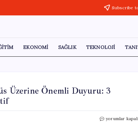
Subscribe t
ĞİTİM
EKONOMİ
SAĞLIK
TEKNOLOJİ
TANI
rüs Üzerine Önemli Duyuru: 3
tif
Sağlık
yorumlar kapal
Bakanlığı’ndan
Hantavirüs
Üzerine