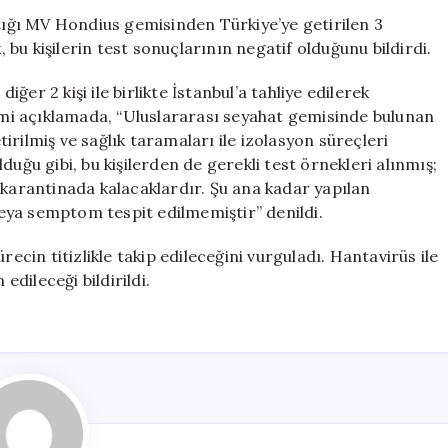
Önemli
ktığı MV Hondius gemisinden Türkiye’ye getirilen 3
Duyuru:
, bu kişilerin test sonuçlarının negatif olduğunu bildirdi.
3
Vatandaşın
er 2 kişi ile birlikte İstanbul’a tahliye edilerek
Test
esmi açıklamada, “Uluslararası seyahat gemisinde bulunan
Sonuçları
rilmiş ve sağlık taramaları ile izolasyon süreçleri
Negatif
uğu gibi, bu kişilerden de gerekli test örnekleri alınmış;
için
 karantinada kalacaklardır. Şu ana kadar yapılan
 veya semptom tespit edilmemiştir” denildi.
recin titizlikle takip edileceğini vurguladı. Hantavirüs ile
edileceği bildirildi.