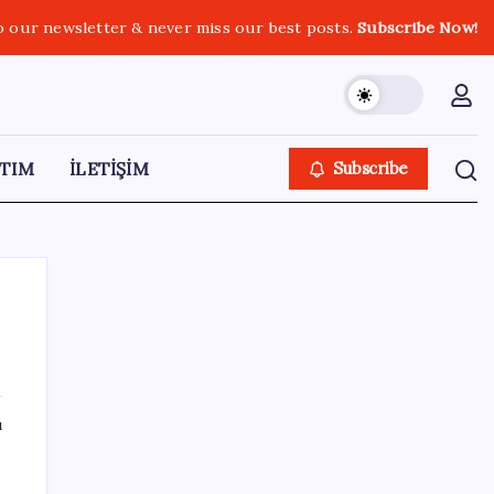
o our newsletter & never miss our best posts.
Subscribe Now!
TIM
İLETİŞİM
Subscribe
SON YAZILAR
ı
Türkiye’de Skywell ET5 Modelleri Yanmaya
Devam Ediyor!