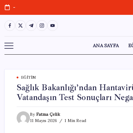
Skip
-
to
content
https://www.facebook.com/
https://twitter.com/
https://t.me/
https://www.instagram.com/
https://youtube.com/
ANA SAYFA
E
EĞITIM
Sağlık Bakanlığı’ndan Hantavi
Vatandaşın Test Sonuçları Nega
By
Fatma Çelik
11 Mayıs 2026
1 Min Read