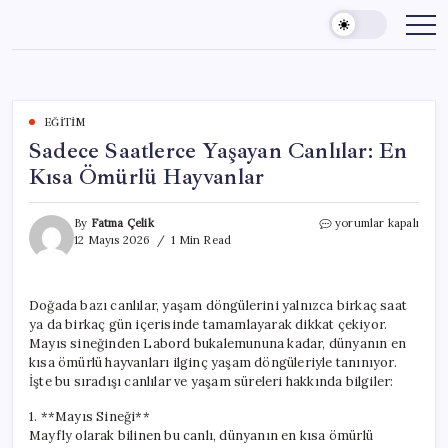
Skip
to
content
EĞITIM
Sadece Saatlerce Yaşayan Canlılar: En
Kısa Ömürlü Hayvanlar
Sadece
By
Fatma Çelik
yorumlar kapalı
Saatlerce
12 Mayıs 2026
1 Min Read
Yaşayan
Canlılar:
En
Doğada bazı canlılar, yaşam döngülerini yalnızca birkaç saat
Kısa
ya da birkaç gün içerisinde tamamlayarak dikkat çekiyor.
Ömürlü
Hayvanlar
Mayıs sineğinden Labord bukalemununa kadar, dünyanın en
için
kısa ömürlü hayvanları ilginç yaşam döngüleriyle tanınıyor.
İşte bu sıradışı canlılar ve yaşam süreleri hakkında bilgiler:
1. **Mayıs Sineği**
Mayfly olarak bilinen bu canlı, dünyanın en kısa ömürlü