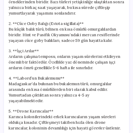
örneklerinden biridir. Bazı türleri yetişkinliğe ulaştıktan sonra
yalnızca birkaç saat yaşayarak, bu kısa sürede çiftleşip
yumurtlayarak yaşamını sonlandırır.
2. **Cüce Goby Balığı (Eviota sigillata)**
Bu küçük balık türü, bilinen en kısa ömürlü omurgalılardan
biridir. Hint ve Pasifik Okyanusu’ndaki mercan resiflerinde
yaşayan cüce goby balıkları, sadece 59 gün hayatta kalır.
3. **İşçi Arılar**
Arıların çalışma temposu, onların yaşam sürelerini etkileyen
önemli bir faktördür. Özellikle yaz döneminde çalışan işçi
arıların ömrü genellikle 5-6 hafta ile sınırlıdır.
4. **Labord’un Bukalemunu**
Madagaskar’da bulunan bu bukalemun türü, omurgalılar
arasında en kısa ömürlülerden biri olarak kabul edilir.
Yumurtadan çıktıktan sonra yalnızca 4-5 ay
yaşayabilmektedir.
5. **Drone Karıncalar**
Karınca kolonilerindeki erkek karıncaların yaşam süreleri
oldukça kısadır. Çiftleşmeyi takiben hızla ölen drone
karıncalar, koloninin devamlılığı için hayati görevler üstlenir.