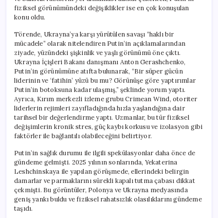
fiziksel görünümündeki değişiklikler ise en çok konuşulan
konu oldu.
Törende, Ukrayna’ya karşı yürütülen savaşı “haklı bir
mücadele” olarak nitelendiren Putin’in açıklamalarından
ziyade, yüzündeki şişkinlik ve yaşlı görünümü öne çıktı.
Ukrayna İçişleri Bakanı danışmanı Anton Gerashchenko,
Putin’in görünümüne atıfta bulunarak, “Bir süper gücün
liderinin ve ‘fatihin’ yüzü bu mu? Görünüşe göre yaptırımlar
Putin’in botoksuna kadar ulaşmış,” şeklinde yorum yaptı.
Ayrıca, Kırım merkezli izleme grubu Crimean Wind, otoriter
liderlerin rejimleri zayıfladığında hızla yaşlandığına dair
tarihsel bir değerlendirme yaptı. Uzmanlar, bu tür fiziksel
değişimlerin kronik stres, güç kaybı korkusu ve izolasyon gibi
faktörler ile bağlantılı olabileceğini belirtiyor.
Putin’in sağlık durumu ile ilgili spekülasyonlar daha önce de
gündeme gelmişti. 2025 yılının sonlarında, Yekaterina
Leshchinskaya ile yapılan görüşmede, ellerindeki belirgin
damarlar ve parmaklarını sürekli kapalı tutma çabası dikkat
çekmişti. Bu görüntüler, Polonya ve Ukrayna medyasında
geniş yankı buldu ve fiziksel rahatsızlık olasılıklarını gündeme
taşıdı.