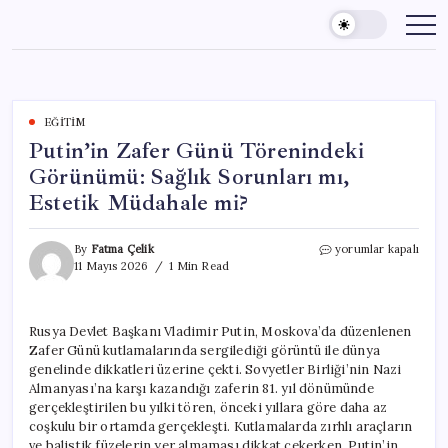
Skip
to
content
EĞITIM
Putin’in Zafer Günü Törenindeki
Görünümü: Sağlık Sorunları mı,
Estetik Müdahale mi?
Putin’in
By
Fatma Çelik
yorumlar kapalı
Zafer
11 Mayıs 2026
1 Min Read
Günü
Törenindeki
Görünümü:
Rusya Devlet Başkanı Vladimir Putin, Moskova’da düzenlenen
Sağlık
Zafer Günü kutlamalarında sergilediği görüntü ile dünya
Sorunları
mı,
genelinde dikkatleri üzerine çekti. Sovyetler Birliği’nin Nazi
Estetik
Almanyası’na karşı kazandığı zaferin 81. yıl dönümünde
Müdahale
gerçekleştirilen bu yılki tören, önceki yıllara göre daha az
mi?
coşkulu bir ortamda gerçekleşti. Kutlamalarda zırhlı araçların
için
ve balistik füzelerin yer almaması dikkat çekerken, Putin’in