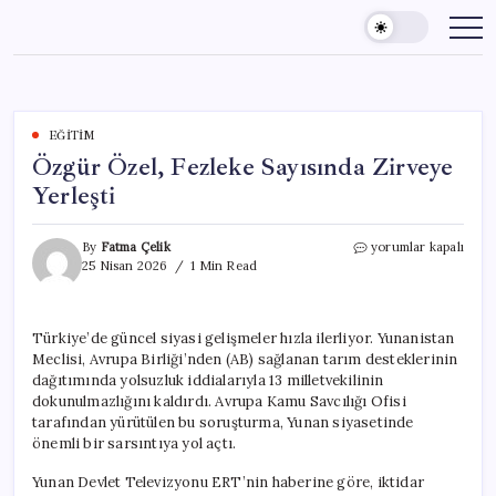
Skip
to
content
EĞITIM
Özgür Özel, Fezleke Sayısında Zirveye
Yerleşti
Özgür
By
Fatma Çelik
yorumlar kapalı
Özel,
25 Nisan 2026
1 Min Read
Fezleke
Sayısında
Zirveye
Türkiye’de güncel siyasi gelişmeler hızla ilerliyor. Yunanistan
Yerleşti
Meclisi, Avrupa Birliği’nden (AB) sağlanan tarım desteklerinin
için
dağıtımında yolsuzluk iddialarıyla 13 milletvekilinin
dokunulmazlığını kaldırdı. Avrupa Kamu Savcılığı Ofisi
tarafından yürütülen bu soruşturma, Yunan siyasetinde
önemli bir sarsıntıya yol açtı.
Yunan Devlet Televizyonu ERT’nin haberine göre, iktidar