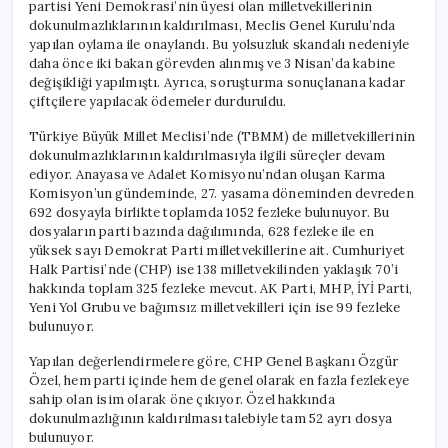
partisi Yeni Demokrasi’nin üyesi olan milletvekillerinin
dokunulmazlıklarının kaldırılması, Meclis Genel Kurulu’nda
yapılan oylama ile onaylandı. Bu yolsuzluk skandalı nedeniyle
daha önce iki bakan görevden alınmış ve 3 Nisan’da kabine
değişikliği yapılmıştı. Ayrıca, soruşturma sonuçlanana kadar
çiftçilere yapılacak ödemeler durduruldu.
Türkiye Büyük Millet Meclisi’nde (TBMM) de milletvekillerinin
dokunulmazlıklarının kaldırılmasıyla ilgili süreçler devam
ediyor. Anayasa ve Adalet Komisyonu’ndan oluşan Karma
Komisyon’un gündeminde, 27. yasama döneminden devreden
692 dosyayla birlikte toplamda 1052 fezleke bulunuyor. Bu
dosyaların parti bazında dağılımında, 628 fezleke ile en
yüksek sayı Demokrat Parti milletvekillerine ait. Cumhuriyet
Halk Partisi’nde (CHP) ise 138 milletvekilinden yaklaşık 70’i
hakkında toplam 325 fezleke mevcut. AK Parti, MHP, İYİ Parti,
Yeni Yol Grubu ve bağımsız milletvekilleri için ise 99 fezleke
bulunuyor.
Yapılan değerlendirmelere göre, CHP Genel Başkanı Özgür
Özel, hem parti içinde hem de genel olarak en fazla fezlekeye
sahip olan isim olarak öne çıkıyor. Özel hakkında
dokunulmazlığının kaldırılması talebiyle tam 52 ayrı dosya
bulunuyor.