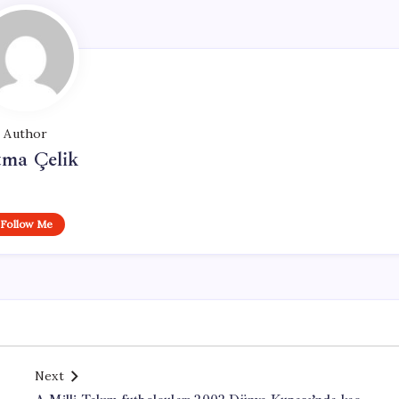
Author
tma Çelik
Follow Me
Next