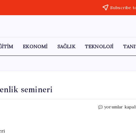
Subscribe t
ĞİTİM
EKONOMİ
SAĞLIK
TEKNOLOJİ
TANI
venlik semineri
Nazilli’de
yorumlar kapal
eğitimcilere
siber
güvenlik
semineri