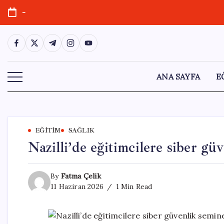
Skip
-
to
content
https://www.facebook.com/
https://twitter.com/
https://t.me/
https://www.instagram.com/
https://youtube.com/
ANA SAYFA
E
EĞITIM
SAĞLIK
Nazilli’de eğitimcilere siber gü
By
Fatma Çelik
11 Haziran 2026
1 Min Read