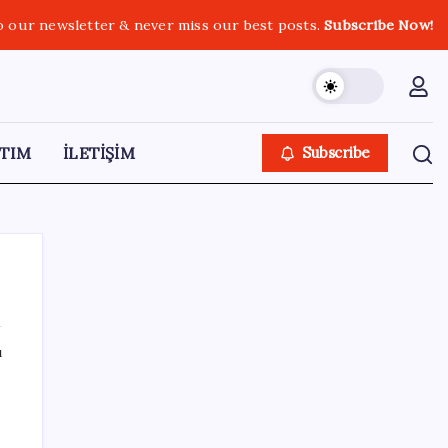
o our newsletter & never miss our best posts.
Subscribe Now!
TIM
İLETİŞİM
Subscribe
ı
SON YAZILAR
Google Maps’e büyük değişiklik: Oteli
bulacak, yemeği sipariş edecek