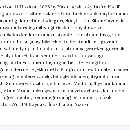
için
ted on 11 Haziran 2026 by Yusuf Arslan Aydın ‘ın Nazilli
ağlanması ve siber risklere karşı farkındalık oluşturulması
akamlığı koordinesinde gerçekleştirilen ‘Siber Güvenlik
dünyada karşılaşabileceği riskler, sosyal medya
tehlikelerden korunma yöntemleri ele alındı. Program
nımında karşılaşabilecekleri siber tehditler, güvenli
 sosyal medya platformlarında alınması gereken güvenlik
ı Hülya Küpeli Kan, seminerin ardından yaptığı
liğinin büyük önem taşıdığını belirterek eğitim
 ekiplerine teşekkür etti. Programın, eğitimcilerin siber
ı ve öğrencilere yönelik bilinçlendirme çalışmalarının
ldi. Seminere Nazilli İlçe Emniyet Müdürü, İlçe Jandarma
şletme Müdürü ile ilçedeki resmi ve özel okul, kurum ve
r öğretmenler, beden eğitimi öğretmenleri, müzik
ldı. – AYDIN Kaynak: İhlas Haber Ajansı