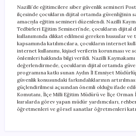
Nazilli’de eğitimcilere siber güvenlik semineri Pos
ilçesinde çocukların dijital ortamda güvenliğinin s
amacıyla eğitim semineri düzenlendi. Nazilli Kaym
Tedbirleri Eğitim Semineri’nde, çocukların dijital 
kullanımında dikkat edilmesi gereken hususlar ve 
kapsamında katılımcılara, çocukların internet kulla
internet kullanımı, kişisel verilerin korunması ve
önlemleri hakkında bilgi verildi. Nazilli Kaymakam
değerlendirmede, çocukların dijital ortamda güven
programına katkı sunan Aydın İl Emniyet Müdürlüğü
güvenlik konusundaki farkındalıklarının artırılmas
güçlendirilmesi açısından önemli olduğu ifade edi
Komutanı, İlçe Milli Eğitim Müdürü ve İlçe Orman İ
kurslarda görev yapan müdür yardımcıları, rehbe
öğretmenleri ve görsel sanatlar öğretmenleri katı