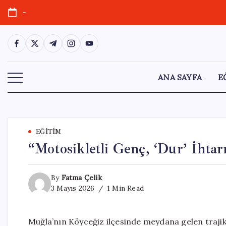
Skip
-
to
content
https://www.facebook.com/
https://twitter.com/
https://t.me/
https://www.instagram.com/
https://youtube.com/
ANA SAYFA
E
EĞITIM
“Motosikletli Genç, ‘Dur’ İhta
By
Fatma Çelik
3 Mayıs 2026
1 Min Read
Muğla’nın Köyceğiz ilçesinde meydana gelen trajik 