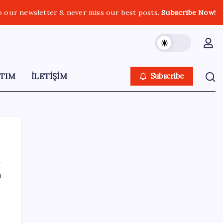
o our newsletter & never miss our best posts.
Subscribe Now!
TIM
İLETİŞİM
Subscribe
ı
SON YAZILAR
Google Maps’e büyük değişiklik: Oteli
bulacak, yemeği sipariş edecek