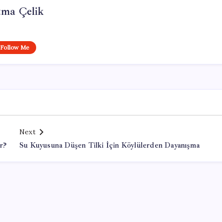
tma Çelik
Follow Me
Next
r?
Su Kuyusuna Düşen Tilki İçin Köylülerden Dayanışma