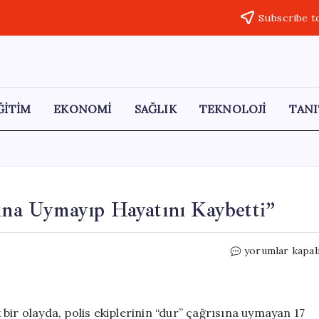
Subscribe t
ĞİTİM
EKONOMİ
SAĞLIK
TEKNOLOJİ
TANI
rına Uymayıp Hayatını Kaybetti”
“Motosikletli
yorumlar kapal
Genç,
‘Dur’
İhtarına
Uymayıp
bir olayda, polis ekiplerinin “dur” çağrısına uymayan 17