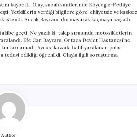
Hayatını
tını kaybetti. Olay, sabah saatlerinde Köyceğiz-Fethiye
Kaybetti”
i. Yetkililerin verdiği bilgilere göre, ehliyetsiz ve kasksı
için
k istendi. Ancak Bayram, durmayarak kaçmaya başladı.
takibe geçti. Ne yazık ki, takip sırasında motosikletlerin
 yaralandı. Efe Can Bayram, Ortaca Devlet Hastanesi’ne
kurtarılamadı. Ayrıca kazada hafif yaralanan polis
tedavi edildiği öğrenildi. Olayla ilgili soruşturma
Author