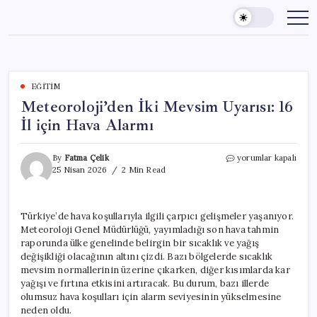
Skip
to
content
EĞITIM
Meteoroloji’den İki Mevsim Uyarısı: 16
İl için Hava Alarmı
Meteoroloji’den
By
Fatma Çelik
yorumlar kapalı
İki
25 Nisan 2026
2 Min Read
Mevsim
Uyarısı:
16
Türkiye’de hava koşullarıyla ilgili çarpıcı gelişmeler yaşanıyor.
İl
Meteoroloji Genel Müdürlüğü, yayımladığı son hava tahmin
için
Hava
raporunda ülke genelinde belirgin bir sıcaklık ve yağış
Alarmı
değişikliği olacağının altını çizdi. Bazı bölgelerde sıcaklık
için
mevsim normallerinin üzerine çıkarken, diğer kısımlarda kar
yağışı ve fırtına etkisini artıracak. Bu durum, bazı illerde
olumsuz hava koşulları için alarm seviyesinin yükselmesine
neden oldu.