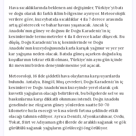
Hava sıcaklıklarında beklenen ani değişimler, Türkiye’yi batı
ve doğu olarak iki farklı iklim bölgesine ayırıyor. Meteorolojik
verilere göre, kuzeybatıda sıcaklıklar 4 ila 7 derece arasında
artış gösterecek ve bahar havası yaşanacak. Ancak İç
Anadolu’nun güney ve doğusu ile Doğu Karadeniz’in iç
kesimlerinde termometreler 4 ila 8 derece kadar düşecek. Bu
düşüş, Doğu Karadeniz’in iç kesimlerinde ve Doğu
Anadolu’nun kuzeydoğusunda karla karışık yağmur ve yer yer
kar yağışına neden olacak. Batıda güneş açarken doğuda kış
koşullarının tekrar etkili olması, Türkiye’nin aynı gün içinde
iki mevsimi birden deneyimlemesine yol açacak.
Meteoroloji, 16 ilde şiddetli hava olaylarına karşı uyarılarda
bulundu. Antalya, Bingöl, Muş çevreleri, Doğu Karadeniz’in iç
kesimleri ve Doğu Anadolu’nun kuzeyinde yerel olarak çok
kuvvetli yağışların olacağı belirtilerek, bu bölgelerde sel ve su
baskınlarına karşı dikkatli olunması istendi. Doğu Anadolu
genelinde ise rüzgarın güney yönlerden saatte 50-70
kilometre hızla eseceği ve kısa süreli fırtına şeklinde etkili
olacağı tahmin ediliyor. Ayrıca Denizli, Afyonkarahisar, Ordu,
Tokat, Siirt ve Adıyaman gibi illerde de aralıklı sağanak ve gök
gürültülü sağanak yağışların görüleceği öngörülüyor.