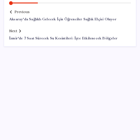
Previous
Aksaray’da Sağlıklı Gelecek İçin Öğrenciler Sağlık Elçisi Oluyor
Next
İzmir’de 7 Saat Sürecek Su Kesintileri: İşte Etkilenecek Bölgeler
SON YAZILAR
LGS ek tercih 1. nakil başvuruları ne zaman bitiyor?
LGS 2. nakil başvuruları ne zaman?
Bacakta bu belirtiler varsa dikkat! Pıhtı habercisi