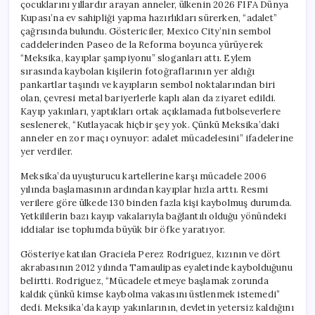
çocuklarını yıllardır arayan anneler, ülkenin 2026 FIFA Dünya
Kupası’na ev sahipliği yapma hazırlıkları sürerken, “adalet”
çağrısında bulundu. Göstericiler, Mexico City’nin sembol
caddelerinden Paseo de la Reforma boyunca yürüyerek
“Meksika, kayıplar şampiyonu” sloganları attı. Eylem
sırasında kaybolan kişilerin fotoğraflarının yer aldığı
pankartlar taşındı ve kayıpların sembol noktalarından biri
olan, çevresi metal bariyerlerle kaplı alan da ziyaret edildi.
Kayıp yakınları, yaptıkları ortak açıklamada futbolseverlere
seslenerek, “Kutlayacak hiçbir şey yok. Çünkü Meksika’daki
anneler en zor maçı oynuyor: adalet mücadelesini” ifadelerine
yer verdiler.
Meksika’da uyuşturucu kartellerine karşı mücadele 2006
yılında başlamasının ardından kayıplar hızla arttı. Resmi
verilere göre ülkede 130 binden fazla kişi kaybolmuş durumda.
Yetkililerin bazı kayıp vakalarıyla bağlantılı olduğu yönündeki
iddialar ise toplumda büyük bir öfke yaratıyor.
Gösteriye katılan Graciela Perez Rodriguez, kızının ve dört
akrabasının 2012 yılında Tamaulipas eyaletinde kaybolduğunu
belirtti. Rodriguez, “Mücadele etmeye başlamak zorunda
kaldık çünkü kimse kaybolma vakasını üstlenmek istemedi”
dedi. Meksika’da kayıp yakınlarının, devletin yetersiz kaldığını