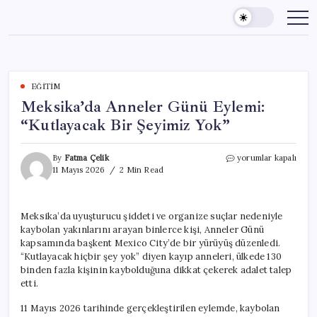
Skip
to
content
EĞITIM
Meksika’da Anneler Günü Eylemi:
“Kutlayacak Bir Şeyimiz Yok”
Meksika’da
By
Fatma Çelik
yorumlar kapalı
Anneler
11 Mayıs 2026
2 Min Read
Günü
Eylemi:
“Kutlayacak
Meksika’da uyuşturucu şiddeti ve organize suçlar nedeniyle
Bir
kaybolan yakınlarını arayan binlerce kişi, Anneler Günü
Şeyimiz
Yok”
kapsamında başkent Mexico City’de bir yürüyüş düzenledi.
için
“Kutlayacak hiçbir şey yok” diyen kayıp anneleri, ülkede 130
binden fazla kişinin kaybolduğuna dikkat çekerek adalet talep
etti.
11 Mayıs 2026 tarihinde gerçekleştirilen eylemde, kaybolan