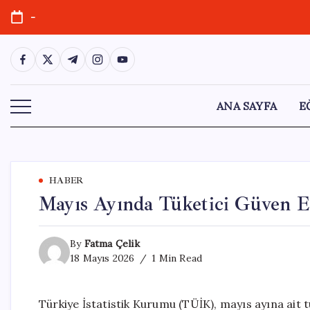
Skip
-
to
content
https://www.facebook.com/
https://twitter.com/
https://t.me/
https://www.instagram.com/
https://youtube.com/
ANA SAYFA
E
HABER
Mayıs Ayında Tüketici Güven E
By
Fatma Çelik
18 Mayıs 2026
1 Min Read
Türkiye İstatistik Kurumu (TÜİK), mayıs ayına ait 