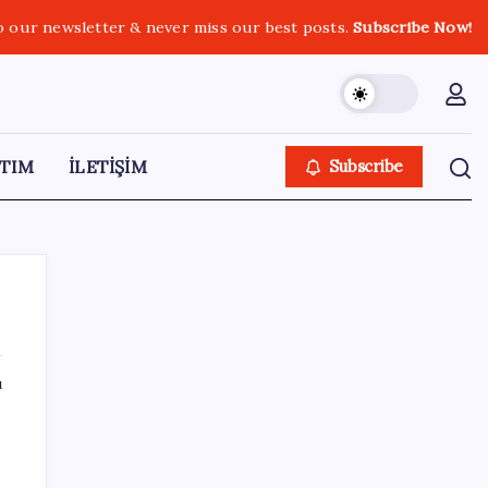
o our newsletter & never miss our best posts.
Subscribe Now!
TIM
İLETİŞİM
Subscribe
ı
SON YAZILAR
LGS ek tercih 1. nakil başvuruları ne zaman
bitiyor? LGS 2. nakil başvuruları ne zaman?