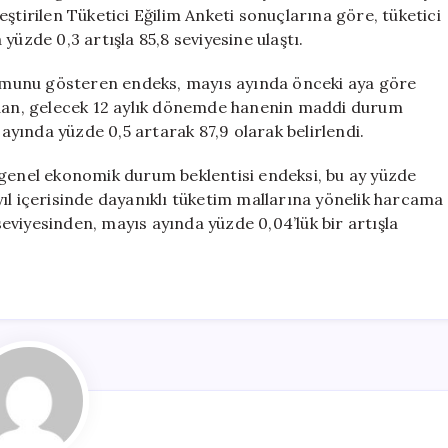
Artış
ştirilen Tüketici Eğilim Anketi sonuçlarına göre, tüketici
Gösterdi
yüzde 0,3 artışla 85,8 seviyesine ulaştı.
için
munu gösteren endeks, mayıs ayında önceki aya göre
andan, gelecek 12 aylık dönemde hanenin maddi durum
 ayında yüzde 0,5 artarak 87,9 olarak belirlendi.
 genel ekonomik durum beklentisi endeksi, bu ay yüzde
k yıl içerisinde dayanıklı tüketim mallarına yönelik harcama
viyesinden, mayıs ayında yüzde 0,04’lük bir artışla