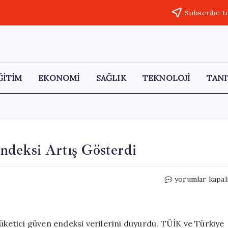
Subscribe t
ĞİTİM
EKONOMİ
SAĞLIK
TEKNOLOJİ
TANI
ndeksi Artış Gösterdi
Mayıs
yorumlar kapal
Ayında
Tüketici
Güven
Endeksi
tüketici güven endeksi verilerini duyurdu. TÜİK ve Türkiye