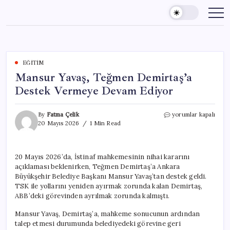
Skip
to
content
EĞITIM
Mansur Yavaş, Teğmen Demirtaş’a
Destek Vermeye Devam Ediyor
Mansur
By
Fatma Çelik
yorumlar kapalı
Yavaş,
20 Mayıs 2026
1 Min Read
Teğmen
Demirtaş’a
Destek
20 Mayıs 2026’da, İstinaf mahkemesinin nihai kararını
Vermeye
açıklaması beklenirken, Teğmen Demirtaş’a Ankara
Devam
Ediyor
Büyükşehir Belediye Başkanı Mansur Yavaş’tan destek geldi.
için
TSK ile yollarını yeniden ayırmak zorunda kalan Demirtaş,
ABB’deki görevinden ayrılmak zorunda kalmıştı.
Mansur Yavaş, Demirtaş’a, mahkeme sonucunun ardından
talep etmesi durumunda belediyedeki görevine geri