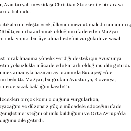
İşbirliği
, Avusturyalı mevkidaşı Christian Stocker ile bir araya
Mesajı
larda bulundu.
için
litikalarını eleştirerek, ülkenin mevcut mali durumunun i
2026 bütçesini hazırlamak olduğunu ifade eden Magyar,
arında yapıcı bir üye olma hedefini vurguladı ve yasal
 bırakılmasına yönelik verdiği destek için Avusturya
in yolsuzlukla mücadelede kararlı olduğunu dile getirdi.
ndirmek amacıyla haziran ayı sonunda Budapeşte’de
nı belirtti. Magyar, bu grubun Avusturya, Slovenya,
ine de sıcak baktığını kaydetti.
bilecekleri birçok konu olduğunu vurgularken,
oruyacağını ve düzensiz göçle mücadele edeceğini ifade
 genişletme isteğini olumlu bulduğunu ve Orta Avrupa’da
nduğunu dile getirdi.