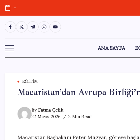
Skip
-
to
content
https://www.facebook.com/
https://twitter.com/
https://t.me/
https://www.instagram.com/
https://youtube.com/
ANA SAYFA
E
EĞITIM
Macaristan’dan Avrupa Birliği’n
By
Fatma Çelik
22 Mayıs 2026
2 Min Read
Macaristan Başbakanı Peter Magyar, göreve başlam