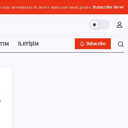
o our newsletter & never miss our best posts.
Subscribe Now!
TIM
İLETİŞİM
Subscribe
ı
SON YAZILAR
Türkiye’de Skywell ET5 Modelleri Yanmaya
Devam Ediyor!