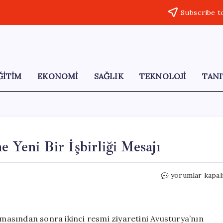
Subscribe t
ĞİTİM
EKONOMİ
SAĞLIK
TEKNOLOJİ
TANI
e Yeni Bir İşbirliği Mesajı
Macaristan’dan
yorumlar kapal
Avrupa
Birliği’ne
Yeni
Bir
asından sonra ikinci resmi ziyaretini Avusturya’nın