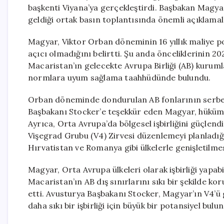
başkenti Viyana’ya gerçekleştirdi. Başbakan Magyar
geldiği ortak basın toplantısında önemli açıklama
Magyar, Viktor Orban döneminin 16 yıllık maliye po
açıcı olmadığını belirtti. Şu anda önceliklerinin 
Macaristan’ın gelecekte Avrupa Birliği (AB) kuruml
normlara uyum sağlama taahhüdünde bulundu.
Orban döneminde dondurulan AB fonlarının serbest
Başbakanı Stocker’e teşekkür eden Magyar, hükümet
Ayrıca, Orta Avrupa’da bölgesel işbirliğini güçle
Vişegrad Grubu (V4) Zirvesi düzenlemeyi planladığı
Hırvatistan ve Romanya gibi ülkelerle genişletilmes
Magyar, Orta Avrupa ülkeleri olarak işbirliği yapa
Macaristan’ın AB dış sınırlarını sıkı bir şekilde k
etti. Avusturya Başbakanı Stocker, Magyar’ın V4’ü
daha sıkı bir işbirliği için büyük bir potansiyel bulu