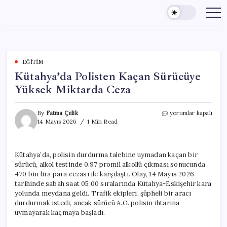
Skip
to
content
EĞITIM
Kütahya’da Polisten Kaçan Sürücüye
Yüksek Miktarda Ceza
Kütahya’da
By
Fatma Çelik
yorumlar kapalı
Polisten
14 Mayıs 2026
1 Min Read
Kaçan
Sürücüye
Yüksek
Kütahya’da, polisin durdurma talebine uymadan kaçan bir
Miktarda
sürücü, alkol testinde 0.97 promil alkollü çıkması sonucunda
Ceza
için
470 bin lira para cezası ile karşılaştı. Olay, 14 Mayıs 2026
tarihinde sabah saat 05.00 sıralarında Kütahya-Eskişehir kara
yolunda meydana geldi. Trafik ekipleri, şüpheli bir aracı
durdurmak istedi, ancak sürücü A.G. polisin ihtarına
uymayarak kaçmaya başladı.