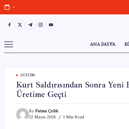
Skip
-
to
content
https://www.facebook.com/
https://twitter.com/
https://t.me/
https://www.instagram.com/
https://youtube.com/
ANA SAYFA
E
EĞITIM
Kurt Saldırısından Sonra Yeni 
Üretime Geçti
By
Fatma Çelik
22 Mayıs 2026
1 Min Read