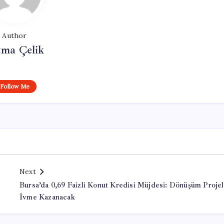
Author
tma Çelik
Follow Me
Next
Bursa’da 0,69 Faizli Konut Kredisi Müjdesi: Dönüşüm Projel
İvme Kazanacak