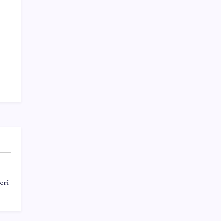
sistemine sızdı
Sayaç
Kategoriler
Eğitim
Ekonomi
Haber
Sağlık
eri
Teknoloji