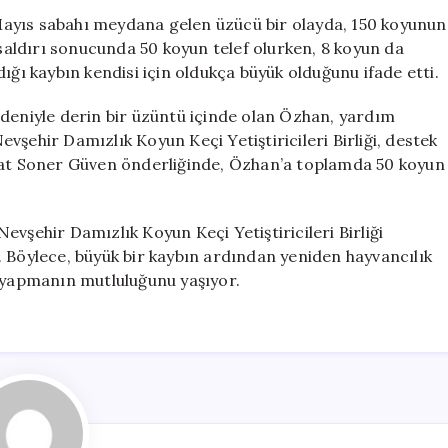
Bir
2 Mayıs sabahı meydana gelen üzücü bir olayda, 150 koyunun
Başlangıç:
 saldırı sonucunda 50 koyun telef olurken, 8 koyun da
50
ığı kaybın kendisi için oldukça büyük olduğunu ifade etti.
Koyunla
Yeniden
edeniyle derin bir üzüntü içinde olan Özhan, yardım
Üretime
şehir Damızlık Koyun Keçi Yetiştiricileri Birliği, destek
Geçti
Suat Soner Güven önderliğinde, Özhan’a toplamda 50 koyun
için
vşehir Damızlık Koyun Keçi Yetiştiricileri Birliği
ti. Böylece, büyük bir kaybın ardından yeniden hayvancılık
ç yapmanın mutluluğunu yaşıyor.