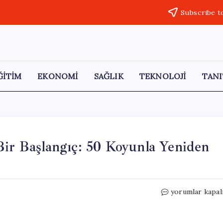
Subscribe t
ĞİTİM
EKONOMİ
SAĞLIK
TEKNOLOJİ
TANI
Bir Başlangıç: 50 Koyunla Yeniden
Kurt
yorumlar kapal
Saldırısından
Sonra
Yeni