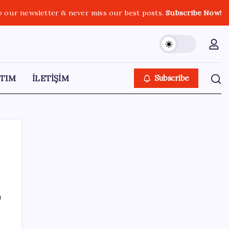
o our newsletter & never miss our best posts.
Subscribe Now!
TIM
İLETİŞİM
Subscribe
SON YAZILAR
ı
Google Maps’e büyük değişiklik: Oteli
bulacak, yemeği sipariş edecek