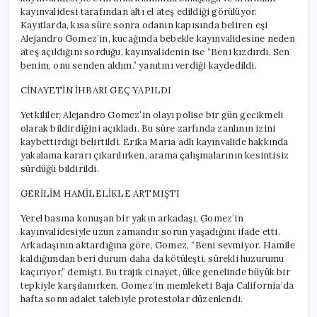
kayınvalidesi tarafından altı el ateş edildiği görülüyor.
Kayıtlarda, kısa süre sonra odanın kapısında beliren eşi
Alejandro Gomez’in, kucağında bebekle kayınvalidesine neden
ateş açıldığını sorduğu, kayınvalidenin ise “Beni kızdırdı. Sen
benim, onu senden aldım.” yanıtını verdiği kaydedildi.
CİNAYETİN İHBARI GEÇ YAPILDI
Yetkililer, Alejandro Gomez’in olayı polise bir gün gecikmeli
olarak bildirdiğini açıkladı. Bu süre zarfında zanlının izini
kaybettirdiği belirtildi. Erika Maria adlı kayınvalide hakkında
yakalama kararı çıkarılırken, arama çalışmalarının kesintisiz
sürdüğü bildirildi.
GERİLİM HAMİLELİKLE ARTMIŞTI
Yerel basına konuşan bir yakın arkadaşı, Gomez’in
kayınvalidesiyle uzun zamandır sorun yaşadığını ifade etti.
Arkadaşının aktardığına göre, Gomez, “Beni sevmiyor. Hamile
kaldığımdan beri durum daha da kötüleşti, sürekli huzurumu
kaçırıyor,” demişti. Bu trajik cinayet, ülke genelinde büyük bir
tepkiyle karşılanırken, Gomez’in memleketi Baja California’da
hafta sonu adalet talebiyle protestolar düzenlendi.