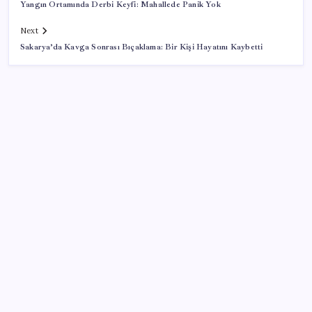
Yangın Ortamında Derbi Keyfi: Mahallede Panik Yok
Next
Sakarya’da Kavga Sonrası Bıçaklama: Bir Kişi Hayatını Kaybetti
SON YAZILAR
Google Maps’e büyük değişiklik: Oteli bulacak, yemeği
sipariş edecek
Bakan Kurum: Bu işler ahbap çavuş ilişkisiyle
yürümez
BDDK’den yatırım araçlarına yeni çerçeve: Bireysel