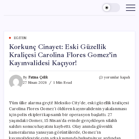
Skip
to
content
EĞITIM
Korkunç Cinayet: Eski Güzellik
Kraliçesi Carolina Flores Gomez’in
Kayınvalidesi Kaçıyor!
Korkunç
By
Fatma Çelik
yorumlar kapalı
Cinayet:
27 Nisan 2026
1 Min Read
Eski
Güzellik
Kraliçesi
Tüm ülke alarma geçti! Meksiko City’de, eski güzellik kraliçesi
Carolina
Carolina Flores Gomez’i öldüren kayınvalidenin yakalanması
Flores
Gomez’in
için polis ekipleri kapsamlı bir operasyon başlattı. 27
Kayınvalidesi
yaşındaki Gomez, 15 Nisan’da evinde gerçekleşen silahlı
Kaçıyor!
saldırı sonucu hayatını kaybetti. Olay anında güvenlik
için
kameralarına yansıyan görüntülerde, Gomez’in
kayınvalidesiyle evin arka kısmında buluştuğu ve ardından