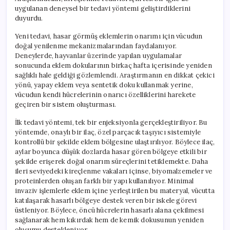
uygulanan deneysel bir tedavi yöntemi geliştirdiklerini
duyurdu.
Yeni tedavi, hasar görmüş eklemlerin onarımı için vücudun
doğal yenilenme mekanizmalarından faydalanıyor.
Deneylerde, hayvanlar üzerinde yapılan uygulamalar
sonucunda eklem dokularının birkaç hafta içerisinde yeniden
sağlıklı hale geldiği gözlemlendi. Araştırmanın en dikkat çekici
yönü, yapay eklem veya sentetik doku kullanmak yerine,
vücudun kendi hücrelerinin onarıcı özelliklerini harekete
geçiren bir sistem oluşturması.
İlk tedavi yöntemi, tek bir enjeksiyonla gerçekleştiriliyor. Bu
yöntemde, onaylı bir ilaç, özel parçacık taşıyıcı sistemiyle
kontrollü bir şekilde eklem bölgesine ulaştırılıyor. Böylece ilaç,
aylar boyunca düşük dozlarda hasar gören bölgeye etkili bir
şekilde erişerek doğal onarım süreçlerini tetiklemekte. Daha
ileri seviyedeki kireçlenme vakaları içinse, biyomalzemeler ve
proteinlerden oluşan farklı bir yapı kullanılıyor. Minimal
invaziv işlemlerle eklem içine yerleştirilen bu materyal, vücutta
katılaşarak hasarlı bölgeye destek veren bir iskele görevi
üstleniyor. Böylece, öncü hücrelerin hasarlı alana çekilmesi
sağlanarak hem kıkırdak hem de kemik dokusunun yeniden
oluşumu destekleniyor.