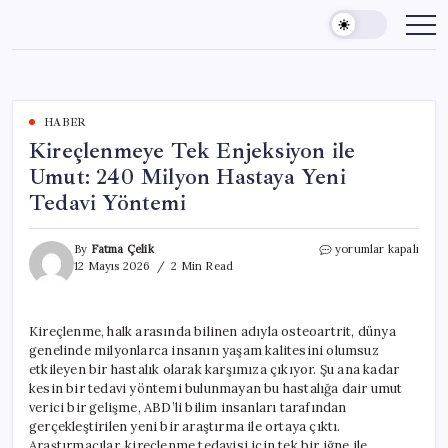
Skip
to
content
HABER
Kireçlenmeye Tek Enjeksiyon ile
Umut: 240 Milyon Hastaya Yeni
Tedavi Yöntemi
Kireçlenmeye
By
Fatma Çelik
yorumlar kapalı
Tek
12 Mayıs 2026
2 Min Read
Enjeksiyon
ile
Umut:
Kireçlenme, halk arasında bilinen adıyla osteoartrit, dünya
240
genelinde milyonlarca insanın yaşam kalitesini olumsuz
Milyon
Hastaya
etkileyen bir hastalık olarak karşımıza çıkıyor. Şu ana kadar
Yeni
kesin bir tedavi yöntemi bulunmayan bu hastalığa dair umut
Tedavi
verici bir gelişme, ABD’li bilim insanları tarafından
Yöntemi
gerçekleştirilen yeni bir araştırma ile ortaya çıktı.
için
Araştırmacılar, kireçlenme tedavisi için tek bir iğne ile