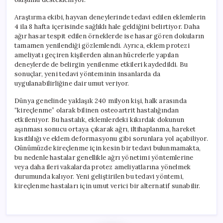
Araştırma ekibi, hayvan deneylerinde tedavi edilen eklemlerin
4 ila 8 hafta içerisinde sağlıklı hale geldiğini belirtiyor. Daha
ağır hasar tespit edilen örneklerde ise hasar gören dokuların
tamamen yenilendiği gözlemlendi. Ayrıca, eklem protezi
ameliyatı geçiren kişilerden alınan hücrelerle yapılan
deneylerde de belirgin yenilenme etkileri kaydedildi. Bu
sonuçlar, yeni tedavi yönteminin insanlarda da
uygulanabilirliğine dair umut veriyor.
Dünya genelinde yaklaşık 240 milyon kişi, halk arasında
“kireçlenme” olarak bilinen osteoartrit hastalığından
etkileniyor. Bu hastalık, eklemlerdeki kıkırdak dokunun
aşınması sonucu ortaya çıkarak ağrı, iltihaplanma, hareket
kısıtlılığı ve eklem deformasyonu gibi sorunlara yol açabiliyor.
Günümüzde kireçlenme için kesin bir tedavi bulunmamakta,
bu nedenle hastalar genellikle ağrı yönetimi yöntemlerine
veya daha ileri vakalarda protez ameliyatlarına yönelmek
durumunda kalıyor. Yeni geliştirilen bu tedavi yöntemi,
kireçlenme hastaları için umut verici bir alternatif sunabilir.