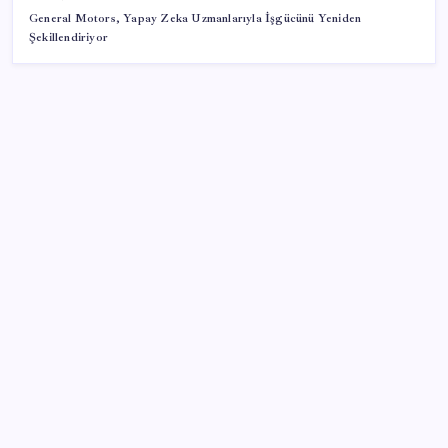
General Motors, Yapay Zeka Uzmanlarıyla İşgücünü Yeniden
Şekillendiriyor
SON YAZILAR
Türkiye’de Skywell ET5 Modelleri Yanmaya Devam
Ediyor!
LGS ek tercih 1. nakil başvuruları ne zaman bitiyor?
LGS 2. nakil başvuruları ne zaman?
Bacakta bu belirtiler varsa dikkat! Pıhtı habercisi
olabilir