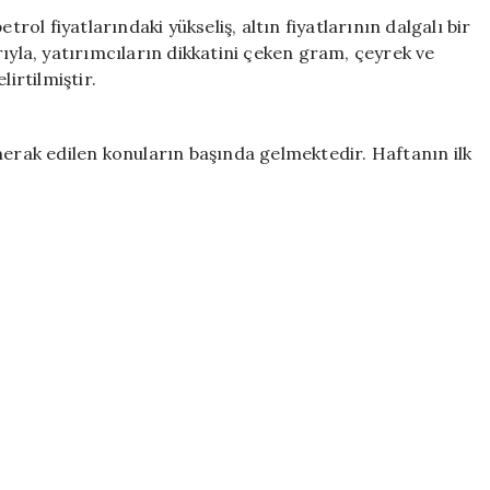
Petrol
trol fiyatlarındaki yükseliş, altın fiyatlarının dalgalı bir
Fiyatları:
ıyla, yatırımcıların dikkatini çeken gram, çeyrek ve
18
irtilmiştir.
Mayıs
2026
Verileri
merak edilen konuların başında gelmektedir. Haftanın ilk
için