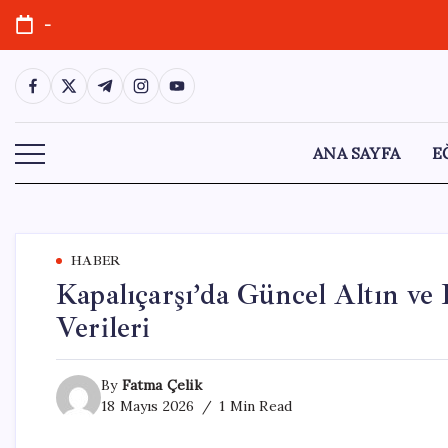
Skip
-
to
content
https://www.facebook.com/
https://twitter.com/
https://t.me/
https://www.instagram.com/
https://youtube.com/
ANA SAYFA
E
HABER
Kapalıçarşı’da Güncel Altın ve P
Verileri
By
Fatma Çelik
18 Mayıs 2026
1 Min Read