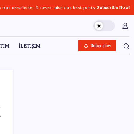
o our newsletter & never miss our best posts.
Subscribe Now!
TIM
İLETİŞİM
Subscribe
SON YAZILAR
ı
Google Maps’e büyük değişiklik: Oteli
bulacak, yemeği sipariş edecek