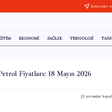
Subscribe t
ĞİTİM
EKONOMİ
SAĞLIK
TEKNOLOJİ
TANI
etrol Fiyatları: 18 Mayıs 2026
Kapalıçarşı’da
yorumlar kapal
Güncel
Altın
ve