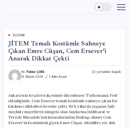
Skip
to
content
EĞITIM
JİTEM Temalı Kostümle Sahneye
Çıkan Emre Cüşan, Cem Ersever’i
Anarak Dikkat Çekti
JİTEM
By
Fatma Çelik
yorumlar kapalı
Temalı
13 Mayıs 2026
1 Min Read
Kostümle
Sahneye
Çıkan
Ankara’nın Keçiören ilçesinde düzenlenen ‘Turkomania Fest’
Emre
etkinliğinde, Cem Ersever temalı kostümle sahneye çıkan bir
Cüşan,
Cem
katılımcı dikkatleri üzerine çekti. 90’lı yıllarda yaşanan faili
Ersever’i
meçhul cinayetlerin simgesi olan Jandarma İstihbarat ve
Anarak
Terörle Mücadele’nin kurucularından Binbaşı Ahmet Cem
Dikkat
Ersever’in kostümünü giyen Emre Cüşan, etkinlikte yer aldı.
Çekti