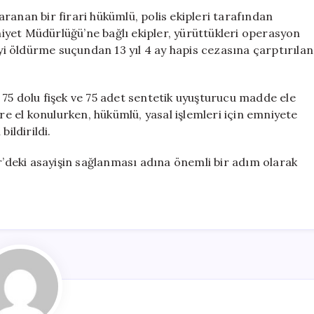
Hükümlü
ranan bir firari hükümlü, polis ekipleri tarafından
Yakalandı
yet Müdürlüğü’ne bağlı ekipler, yürüttükleri operasyon
için
iyi öldürme suçundan 13 yıl 4 ay hapis cezasına çarptırılan
75 dolu fişek ve 75 adet sentetik uyuşturucu madde ele
ere el konulurken, hükümlü, yasal işlemleri için emniyete
ildirildi.
ir’deki asayişin sağlanması adına önemli bir adım olarak