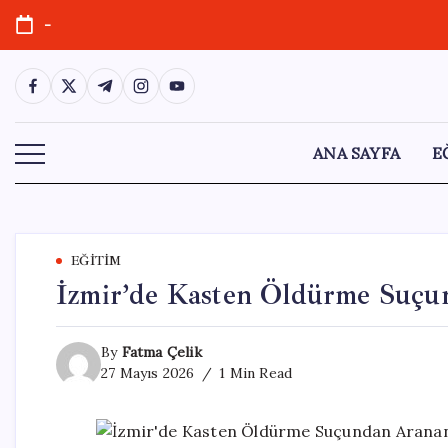
Skip
-
to
content
https://www.facebook.com/
https://twitter.com/
https://t.me/
https://www.instagram.com/
https://youtube.com/
ANA SAYFA
E
EĞITIM
İzmir’de Kasten Öldürme Suç
By
Fatma Çelik
27 Mayıs 2026
1 Min Read