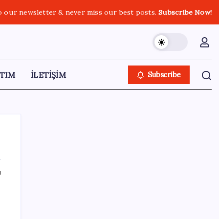
o our newsletter & never miss our best posts.
Subscribe Now!
TIM
İLETİŞİM
Subscribe
ı
SON YAZILAR
Bacakta bu belirtiler varsa dikkat! Pıhtı
habercisi olabilir