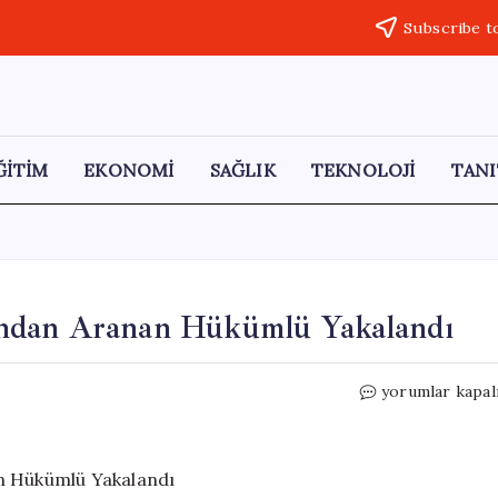
Subscribe t
ĞİTİM
EKONOMİ
SAĞLIK
TEKNOLOJİ
TANI
undan Aranan Hükümlü Yakalandı
İzmir’de
yorumlar kapal
Kasten
Öldürme
Suçundan
Aranan