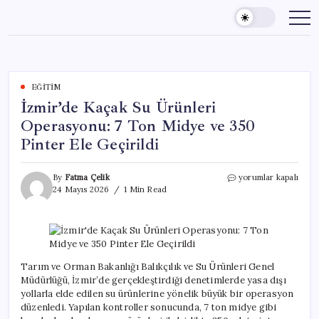
Skip
to
content
EĞITIM
İzmir’de Kaçak Su Ürünleri
Operasyonu: 7 Ton Midye ve 350
Pinter Ele Geçirildi
İzmir’de
By
Fatma Çelik
yorumlar kapalı
Kaçak
24 Mayıs 2026
1 Min Read
Su
Ürünleri
Operasyonu:
7
Ton
Midye
Tarım ve Orman Bakanlığı Balıkçılık ve Su Ürünleri Genel
ve
Müdürlüğü, İzmir’de gerçekleştirdiği denetimlerde yasa dışı
350
yollarla elde edilen su ürünlerine yönelik büyük bir operasyon
Pinter
düzenledi. Yapılan kontroller sonucunda, 7 ton midye gibi
Ele