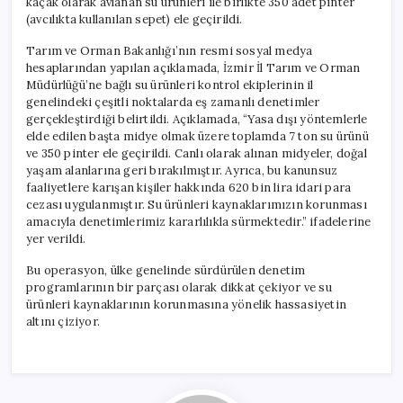
kaçak olarak avlanan su ürünleri ile birlikte 350 adet pinter
Geçirildi
(avcılıkta kullanılan sepet) ele geçirildi.
için
Tarım ve Orman Bakanlığı’nın resmi sosyal medya
hesaplarından yapılan açıklamada, İzmir İl Tarım ve Orman
Müdürlüğü’ne bağlı su ürünleri kontrol ekiplerinin il
genelindeki çeşitli noktalarda eş zamanlı denetimler
gerçekleştirdiği belirtildi. Açıklamada, “Yasa dışı yöntemlerle
elde edilen başta midye olmak üzere toplamda 7 ton su ürünü
ve 350 pinter ele geçirildi. Canlı olarak alınan midyeler, doğal
yaşam alanlarına geri bırakılmıştır. Ayrıca, bu kanunsuz
faaliyetlere karışan kişiler hakkında 620 bin lira idari para
cezası uygulanmıştır. Su ürünleri kaynaklarımızın korunması
amacıyla denetimlerimiz kararlılıkla sürmektedir.” ifadelerine
yer verildi.
Bu operasyon, ülke genelinde sürdürülen denetim
programlarının bir parçası olarak dikkat çekiyor ve su
ürünleri kaynaklarının korunmasına yönelik hassasiyetin
altını çiziyor.