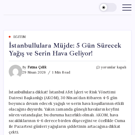
Skip
to
content
EĞITIM
İstanbullulara Müjde: 5 Gün Sürecek
Yağış ve Serin Hava Geliyor!
İstanbullulara
By
Fatma Çelik
yorumlar kapalı
Müjde:
29 Nisan 2026
1 Min Read
5
Gün
Sürecek
İstanbullulara dikkat! İstanbul Afet İşleri ve Risk Yönetimi
Yağış
Dairesi Başkanlığı (AKOM), 30 Nisan’dan itibaren 4-5 gün
ve
Serin
boyunca devam edecek yağışlı ve serin hava koşullarının etkili
Hava
olacağını duyurdu. Yakın zamanda güneşli havaların keyfini
Geliyor!
süren vatandaşlar, bu duruma hazırlıklı olmalı. AKOM, hava
için
sıcaklıklarının 4-6 derece birden düşeceğini ve özellikle Cuma
ile Pazartesi günleri yağışların şiddetinin artacağına dikkat
çekti.