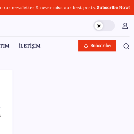
o our newsletter & never miss our best posts.
Subscribe Now!
TIM
İLETİŞİM
Subscribe
SON YAZILAR
ı
Google Maps’e büyük değişiklik: Oteli
bulacak, yemeği sipariş edecek