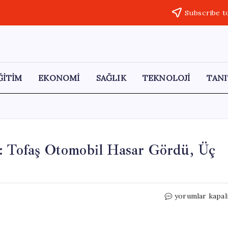
Subscribe t
ĞİTİM
EKONOMİ
SAĞLIK
TEKNOLOJİ
TANI
a: Tofaş Otomobil Hasar Gördü, Üç
İskenderun’da
yorumlar kapal
Alt
Geçitte
Kaza: