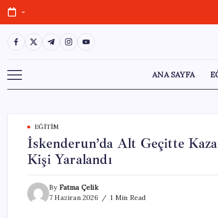
Skip
-
to
content
https://www.facebook.com/
https://twitter.com/
https://t.me/
https://www.instagram.com/
https://youtube.com/
ANA SAYFA
E
EĞITIM
İskenderun’da Alt Geçitte Kaz
Kişi Yaralandı
By
Fatma Çelik
7 Haziran 2026
1 Min Read