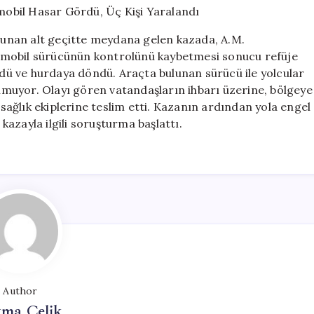
Tofaş
Otomobil
unan alt geçitte meydana gelen kazada, A.M.
Hasar
omobil sürücünün kontrolünü kaybetmesi sonucu refüje
Gördü,
ü ve hurdaya döndü. Araçta bulunan sürücü ile yolcular
Üç
Kişi
lunmuyor. Olayı gören vatandaşların ihbarı üzerine, bölgeye
Yaralandı
 sağlık ekiplerine teslim etti. Kazanın ardından yola engel
için
 kazayla ilgili soruşturma başlattı.
Author
tma Çelik