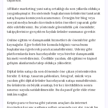
taşlarıdır.
Affiliate marketing yani satış ortaklığı da son yıllarda oldukça
yaygınlaşmıştır. Bu sistemde başkalarının ürünlerini tanıtarak
satış başına komisyon kazanırsınız. Örneğin bir blog veya
sosyal medya hesabı üzerinden ürün önerileri yaparak gelir
elde edebilirsiniz. Bu yöntemde güvenilirlik çok önemlidir;
takipçilerinize gerçekten faydalı ürünler sunmanız gerekir.
Online eğitim ve danışmanlık hizmetleri de önemli bir gelir
kaynağıdır. Eğer belirli bir konuda bilginiz varsa bunu
başkalarına öğreterek para kazanabilirsiniz. Udemy gibi
platformlarda kurs hazırlayabilir veya birebir danışmanlık
hizmeti verebilirsiniz. Özellikle yazılım, dil eğitimi ve kişisel
gelişim alanlarında talep oldukça yüksektir.
Dijital ürün satışı da son dönemde öne çıkan yöntemlerden
biridir. E-kitap, tasarım şablonları, fotoğraf, müzik veya
yazılım gibi dijital ürünler hazırlayarak satışa sunabilirsiniz.
Bu ürünlerin en büyük avantajı, bir kez üretildikten sonra
sınırsız sayıda satılabilmesidir. Bu da pasif gelir elde etme
imkânı sağlar.
Kripto para ve borsa gibi yatırım araçları da internet
üzerinden kazanç sağlama yolları arasında yer alır. Ancak bu