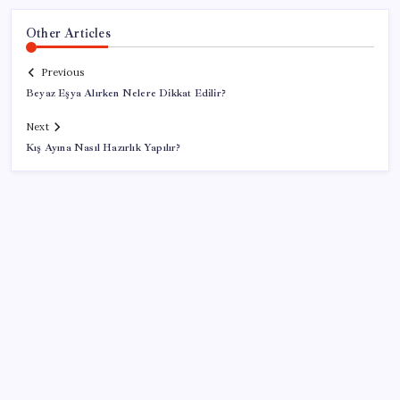
Other Articles
Previous
Beyaz Eşya Alırken Nelere Dikkat Edilir?
Next
Kış Ayına Nasıl Hazırlık Yapılır?
SON YAZILAR
Google Maps’e büyük değişiklik: Oteli bulacak, yemeği