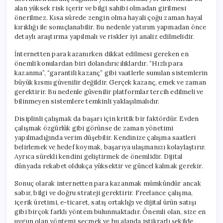
alan yüksek risk içerir ve bilgi sahibi olmadan girilmesi
önerilmez. Kısa sürede zengin olma hayali çoğu zaman hayal
kırıklığı ile sonuçlanabilir. Bu nedenle yatırım yapmadan önce
detaylı araştırma yapılmalı ve riskler iyi analiz edilmelidir.
İnternetten para kazanırken dikkat edilmesi gereken en
önemli konulardan biri dolandırıcılıklardır. “Hızlı para
kazanma”, “garantili kazanç” gibi vaatlerle sunulan sistemlerin
büyük kısmı güvenilir değildir. Gerçek kazanç, emek ve zaman
gerektirir. Bu nedenle güvenilir platformlar tercih edilmeli ve
bilinmeyen sistemlere temkinli yaklaşılmalıdır.
Disiplinli çalışmak da başarı için kritik bir faktördür. Evden
çalışmak özgürlük gibi görünse de zaman yönetimi
yapılmadığında verim düşebilir. Kendinize çalışma saatleri
belirlemek ve hedef koymak, başarıya ulaşmanızı kolaylaştırır.
Ayrıca sürekli kendini geliştirmek de önemlidir. Dijital
dünyada rekabet oldukça yüksektir ve güncel kalmak gerekir.
Sonuç olarak internetten para kazanmak mümkündür ancak
sabır, bilgi ve doğru strateji gerektirir. Freelance çalışma,
içerik üretimi, e-ticaret, satış ortaklığı ve dijital ürün satışı
gibi birçok farklı yöntem bulunmaktadır. Önemli olan, size en
uygun olan yöntemi seçmek ve bu alanda istikrarlı şekilde