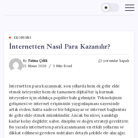
Skip
to
content
EKONOMI
İnternetten Nasıl Para Kazanılır?
İnternetten
By
Fatma Çelik
yorumlar kapalı
Nasıl
22 Nisan 2026
3 Min Read
Para
Kazanılır?
için
İnternetten para kazanmak, son yıllarda hem ek gelir elde
etmek isteyenler hem de tamamen dijital bir iş kurmak
isteyenler için oldukça popüler hale gelmiştir. Teknolojinin
gelişmesi ve internet erişiminin yaygınlaşması sayesinde
artık evden, hatta sadece bir bilgisayar ve internet bağlantısı
ile gelir elde etmek mümkündür. Ancak bu süreç sanıldığı
kadar kolay değildir; sabır, disiplin ve doğru strateji gerektirir.
Bu yazıda internetten para kazanmanın en etkili yollarını ve
dikkat edilmesi gereken noktaları detaylı şekilde ele alacağız.