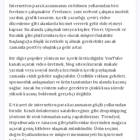
İnternetten para kazanmanın en bilinen yollarından biri
freelance çalışmaktır. Freelance, yani serbest çalışma modeli;
yazılım, grafik tasarım, içerik yazarlığı, çeviri, video
düzenleme gibi alanlarda hizmet vererek gelir elde etmeyi
kapsar. Bu alanda çalışmak isteyen kişiler, Fiverr, Upwork ve
Bionluk gibi platformlara üye olarak müşteri bulabilir.
Başlangıçta düşük ücretlerle iş almak gerekebilir ancak
zamanla portföy oluştukça gelir artar.
Bir diğer popüler yöntem ise içerik üreticiliğidir. YouTube
kanalı açarak video üretmek, blog sitesi kurarak makale
yazmak veya sosyal medya üzerinden içerik paylaşmak
zamanla ciddi gelirler sağlayabilir. Özellikle reklam gelirleri,
sponsorluk anlaşmaları ve ürün tanıtımları bu alanda kazanç
sağlar. Ancak bu yöntem sabır gerektirir çünkü kısa sürede
yüksek kazanç beklemek gerçekçi değildir.
E-ticaret de internetten para kazanmanın güçlü yollarından
biridir. Kendi ürünlerinizi satabileceğiniz gibi dropshipping
yöntemi ile stok tutmadan satış yapabilirsiniz. Trendyol,
Hepsiburada ve Amazon gibi platformlar üzerinden mağaza
açarak geniş kitlelere ulaşmak mümkündür. Ürün seçimi,
doğru fiyatlandırma ve müşteri memnuniyeti bu işin temel