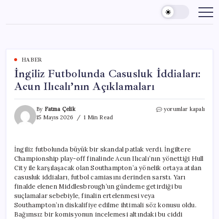
Skip
to
content
HABER
İngiliz Futbolunda Casusluk İddiaları:
Acun Ilıcalı’nın Açıklamaları
İngiliz
By
Fatma Çelik
yorumlar kapalı
Futbolunda
15 Mayıs 2026
1 Min Read
Casusluk
İddiaları:
Acun
İngiliz futbolunda büyük bir skandal patlak verdi. İngiltere
Ilıcalı’nın
Championship play-off finalinde Acun Ilıcalı’nın yönettiği Hull
Açıklamaları
için
City ile karşılaşacak olan Southampton’a yönelik ortaya atılan
casusluk iddiaları, futbol camiasını derinden sarstı. Yarı
finalde elenen Middlesbrough’un gündeme getirdiği bu
suçlamalar sebebiyle, finalin ertelenmesi veya
Southampton’ın diskalifiye edilme ihtimali söz konusu oldu.
Bağımsız bir komisyonun incelemesi altındaki bu ciddi