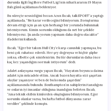
durumla ilgili İngiltere Futbol Ligi’nin nihai kararını 19 Mayıs
Salı günü açıklaması bekleniyor.
Bu süreçte sessizliğini bozan Acun Ilıcalı, talkSPORT’a yaptığı
açıklamada, “Ne karar verileceğini bilmiyorum. Soruşturma
devam ettiği için şu an için herhangi bir yorumda bulunmak
istemiyorum. Kimin sorumlu olduğunu da net bir şekilde
bilemiyoruz. Şu anda yorum yapmam daha doğru olacaktır”
ifadelerini kullandı.
Ilıcalı, “Eğer bir takım Hull City’e karşı casusluk yapmışsa, bu
beni çok rahatsız ederdi. Her şey doğruysa ve hiçbir şüphe
yoksa, elbette çok sinirlenirim. Bu tür durumların daha önce
kaç kez yaşandığını sormak istiyorum” dedi.
Adalet anlayışına vurgu yapan Ilıcalı, “Hayatım boyunca daima
adalet için mücadele ettim. Ancak bazen hayatta sizi şaşırtan
olaylar yaşanıyor ve ben de bu konuda şaşırdım”
açıklamasında bulundu. Southampton’ın sahiplerini tanıdığını
ve onların iyi insanlar olduğuna inandığını belirten Ilıcalı,
“Ama teknik ekibin kimlerden oluştuğunu bilmiyorum. Eğer
sorumlu olanlar varsa, bu hafta futbol dünyasına zarar
verdiler” şeklinde konuştu.