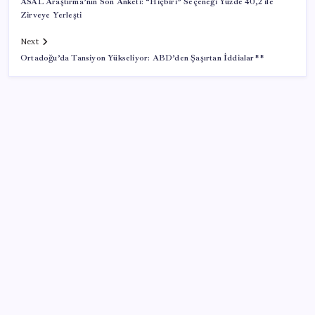
ASAL Araştırma’nın Son Anketi: “Hiçbiri” Seçeneği Yüzde 40,2 ile
Zirveye Yerleşti
Next
Ortadoğu’da Tansiyon Yükseliyor: ABD’den Şaşırtan İddialar**
SON YAZILAR
Google Maps’e büyük değişiklik: Oteli bulacak, yemeği
sipariş edecek
Bakan Kurum: Bu işler ahbap çavuş ilişkisiyle
yürümez