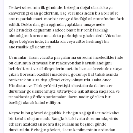
Tedavi sürecinin ilk gününde, bebeğin doğal olarak koyu
kahverengi olan gözlerinin, ilaç verilmesinden kısa bir süre
sonra parlak mavi-mor bir renge döndüğü aile tarafından fark
edildi. Doktorlar, gün ışığında yaptıkları muayenede,
gözlerindeki değişimin sadece basit bir renk farklılığı
olmadığını, korneanın adeta parladığını gözlemledi. Vücudun
diğer bölgelerinde, tırnaklarda veya ciltte herhangi bir
anormallik gözlenmedi.
Uzmanlar, ilacın vücutta parçalanma sürecini incelediklerinde
bu durumun kimyasal bir reaksiyondan kaynaklandığını
belirledi. Antiviral bileşenlerin metabolizma sürecinde ortaya
çıkan floresan özellikli maddeler, gözün şeffaf tabakasında
birikerek bu sıra dışı görsel etkiyi oluşturdu. Daha önce
Hindistan ve Türkiye’deki yetişkin hastalarda da benzer
durumlar gözlemlenmişti; ultraviyole ışık altında saçlarda ve
tırnaklarda görülen parlamalar, ilacın nadir görülen bir
özelliği olarak kabul ediliyor.
Neyse ki bu görsel değişiklik, bebeğin sağlığı üzerinde kalıcı
bir tehdit oluşturmadı. Bangkok’taki vaka durumunda, virüs
etkileri azaldıktan sonra ilaç kullanımı beşinci günde
durduruldu. Bebeğin gözleri, ilacın kesilmesinin ardından