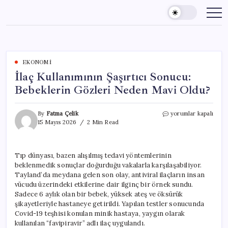
Skip
to
content
EKONOMI
İlaç Kullanımının Şaşırtıcı Sonucu:
Bebeklerin Gözleri Neden Mavi Oldu?
İlaç
By
Fatma Çelik
yorumlar kapalı
Kullanımının
15 Mayıs 2026
2 Min Read
Şaşırtıcı
Sonucu:
Bebeklerin
Tıp dünyası, bazen alışılmış tedavi yöntemlerinin
Gözleri
beklenmedik sonuçlar doğurduğu vakalarla karşılaşabiliyor.
Neden
Mavi
Tayland’da meydana gelen son olay, antiviral ilaçların insan
Oldu?
vücudu üzerindeki etkilerine dair ilginç bir örnek sundu.
için
Sadece 6 aylık olan bir bebek, yüksek ateş ve öksürük
şikayetleriyle hastaneye getirildi. Yapılan testler sonucunda
Covid-19 teşhisi konulan minik hastaya, yaygın olarak
kullanılan “favipiravir” adlı ilaç uygulandı.