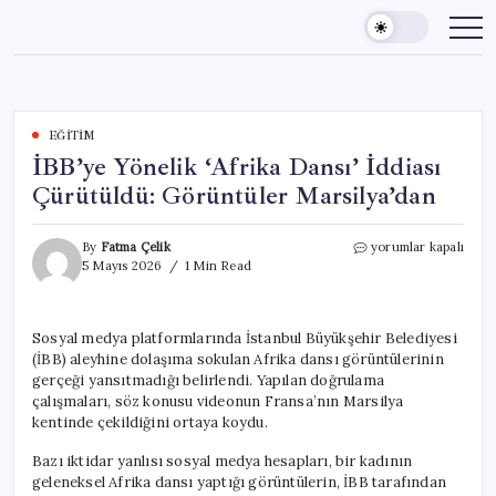
Skip
to
content
EĞITIM
İBB’ye Yönelik ‘Afrika Dansı’ İddiası
Çürütüldü: Görüntüler Marsilya’dan
İBB’ye
By
Fatma Çelik
yorumlar kapalı
Yönelik
5 Mayıs 2026
1 Min Read
‘Afrika
Dansı’
İddiası
Sosyal medya platformlarında İstanbul Büyükşehir Belediyesi
Çürütüldü:
(İBB) aleyhine dolaşıma sokulan Afrika dansı görüntülerinin
Görüntüler
Marsilya’dan
gerçeği yansıtmadığı belirlendi. Yapılan doğrulama
için
çalışmaları, söz konusu videonun Fransa’nın Marsilya
kentinde çekildiğini ortaya koydu.
Bazı iktidar yanlısı sosyal medya hesapları, bir kadının
geleneksel Afrika dansı yaptığı görüntülerin, İBB tarafından