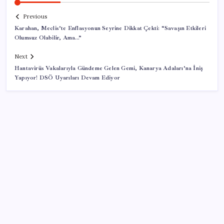
Previous
Karahan, Meclis’te Enflasyonun Seyrine Dikkat Çekti: “Savaşın Etkileri
Olumsuz Olabilir, Ama…”
Next
Hantavirüs Vakalarıyla Gündeme Gelen Gemi, Kanarya Adaları’na İniş
Yapıyor! DSÖ Uyarıları Devam Ediyor
SON YAZILAR
Google Maps’e büyük değişiklik: Oteli bulacak, yemeği
sipariş edecek