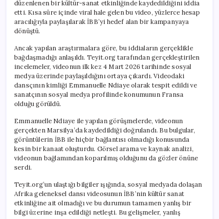
düzenlenen bir kültür-sanat etkinliğinde kaydedildiğini iddia
etti. Kısa süre içinde viral hale gelen bu video, yüzlerce hesap
aracılığıyla paylaşılarak İBB’yi hedef alan bir kampanyaya
dönüştü.
Ancak yapılan araştırmalara göre, bu iddiaların gerçeklikle
bağdaşmadığı anlaşıldı. Teyit.org tarafından gerçekleştirilen
incelemeler, videonun ilk kez 4 Mart 2026 tarihinde sosyal
medya üzerinde paylaşıldığını ortaya çıkardı. Videodaki
dansçının kimliği Emmanuelle Ndiaye olarak tespit edildi ve
sanatçının sosyal medya profilinde konumunun Fransa
olduğu görüldü.
Emmanuelle Ndiaye ile yapılan görüşmelerde, videonun
gerçekten Marsilya’da kaydedildiği doğrulandı. Bu bulgular,
görüntülerin İBB ile hiçbir bağlantısı olmadığı konusunda
kesin bir kanaat oluşturdu. Görsel arama ve kaynak analizi,
videonun bağlamından koparılmış olduğunu da gözler önüne
serdi.
Teyit.org’un ulaştığı bilgiler ışığında, sosyal medyada dolaşan
Afrika geleneksel dansı videosunun İBB’nin kültür sanat
etkinliğine ait olmadığı ve bu durumun tamamen yanlış bir
bilgi üzerine inşa edildiği netleşti. Bu gelişmeler, yanlış