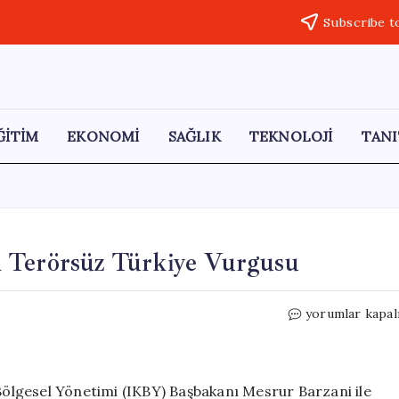
Subscribe t
ĞİTİM
EKONOMİ
SAĞLIK
TEKNOLOJİ
TANI
 Terörsüz Türkiye Vurgusu
Erdoğan
yorumlar kapal
ve
Mesrur
Barzani’den
Terörsüz
ölgesel Yönetimi (IKBY) Başbakanı Mesrur Barzani ile