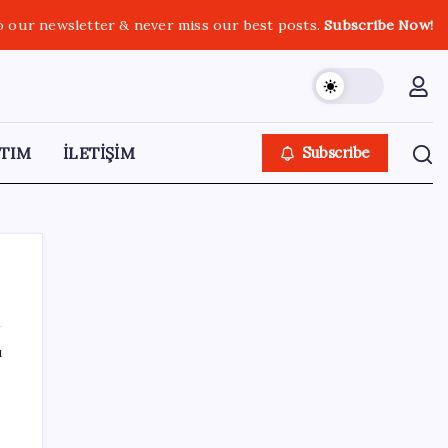
o our newsletter & never miss our best posts.
Subscribe Now!
TIM
İLETİŞİM
Subscribe
ı
SON YAZILAR
Google Maps’e büyük değişiklik: Oteli
bulacak, yemeği sipariş edecek