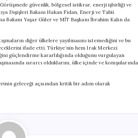
Türkiye
rüşmede güvenlik, bölgesel istikrar, enerji işbirliği ve
Vurgusu
ıya Dışişleri Bakanı Hakan Fidan, Enerji ve Tabii
için
ma Bakanı Yaşar Güler ve MİT Başkanı İbrahim Kalın da
şmaların diğer ülkelere yayılmasını istemediğini ve bu
eklerini ifade etti. Türkiye’nin hem Irak Merkezi
iğini güçlendirme kararlılığında olduğunu vurgulayan
aşmasında ısrarcı olduklarını, ülke içinde ve komşularınd
.
lerinin geleceği açısından kritik bir adım olarak