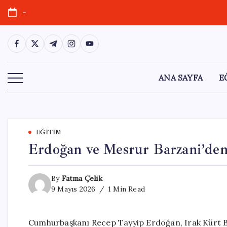
Skip
-
to
content
https://www.facebook.com/
https://twitter.com/
https://t.me/
https://www.instagram.com/
https://youtube.com/
ANA SAYFA
E
EĞITIM
Erdoğan ve Mesrur Barzani’den
By
Fatma Çelik
9 Mayıs 2026
1 Min Read
Cumhurbaşkanı Recep Tayyip Erdoğan, Irak Kürt B