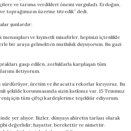
için
tçilere ve tarıma verdikleri önemi vurguladı. Erdoğan,
ve toprağımızın üzerine titredik” dedi.
alar şunlardır:
k mensupları ve kıymetli misafirler, hepinizi içtenlikle
zlerle bir araya gelmekten mutluluk duyuyorum. Bu gazi
rakları gasp edilen, zorluklarla karşılaşan tüm
arımı iletiyorum.
ı sürdürüyor, üretim ve ihracatta rekorlar kırıyoruz. Bu
imli şekilde korunmasında sizin katkınız var. 15 Temmuz
reniş için tüm çiftçi kardeşlerime teşekkür ediyorum.
de yer alıyor. Bizler, dünyayı ahiretin tarlası olarak
ibi değerlidir; hayattır, berekettir ve nimettir.