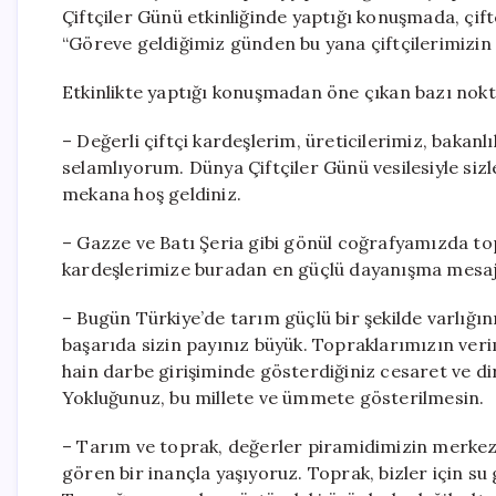
Çiftçiler Günü etkinliğinde yaptığı konuşmada, çif
“Göreve geldiğimiz günden bu yana çiftçilerimizin 
Etkinlikte yaptığı konuşmadan öne çıkan bazı nokt
– Değerli çiftçi kardeşlerim, üreticilerimiz, bakanlı
selamlıyorum. Dünya Çiftçiler Günü vesilesiyle si
mekana hoş geldiniz.
– Gazze ve Batı Şeria gibi gönül coğrafyamızda top
kardeşlerimize buradan en güçlü dayanışma mesajl
– Bugün Türkiye’de tarım güçlü bir şekilde varlığın
başarıda sizin payınız büyük. Topraklarımızın ver
hain darbe girişiminde gösterdiğiniz cesaret ve di
Yokluğunuz, bu millete ve ümmete gösterilmesin.
– Tarım ve toprak, değerler piramidimizin merkezin
gören bir inançla yaşıyoruz. Toprak, bizler için su g