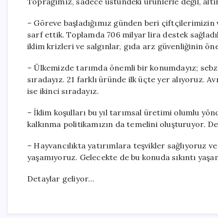
Toprağımız, sadece üstündeki ürünlerle değil, altın
– Göreve başladığımız günden beri çiftçilerimizin
sarf ettik. Toplamda 706 milyar lira destek sağladık
iklim krizleri ve salgınlar, gıda arz güvenliğinin ö
– Ülkemizde tarımda önemli bir konumdayız; seb
sıradayız. 21 farklı üründe ilk üçte yer alıyoruz. Av
ise ikinci sıradayız.
– İklim koşulları bu yıl tarımsal üretimi olumlu yön
kalkınma politikamızın da temelini oluşturuyor. De
– Hayvancılıkta yatırımlara teşvikler sağlıyoruz v
yaşamıyoruz. Gelecekte de bu konuda sıkıntı yaş
Detaylar geliyor…