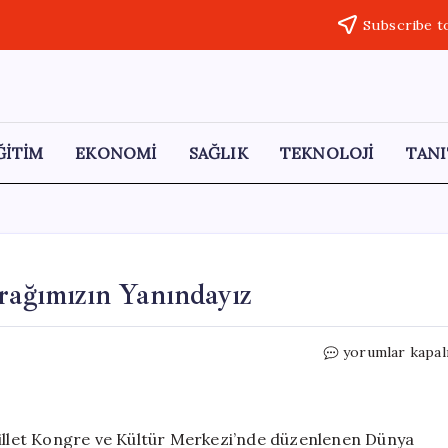
Subscribe t
ĞİTİM
EKONOMİ
SAĞLIK
TEKNOLOJİ
TANI
rağımızın Yanındayız
Erdoğan:
yorumlar kapal
Çiftçilerimizin
ve
Toprağımızın
Yanındayız
llet Kongre ve Kültür Merkezi’nde düzenlenen Dünya