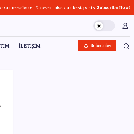
o our newsletter & never miss our best posts.
Subscribe Now!
TIM
İLETİŞİM
Subscribe
ı
SON YAZILAR
Bacakta bu belirtiler varsa dikkat! Pıhtı
habercisi olabilir