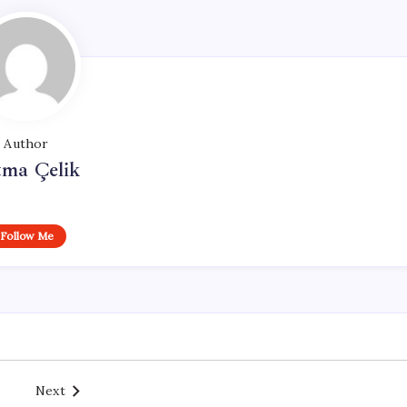
Author
tma Çelik
Follow Me
Next