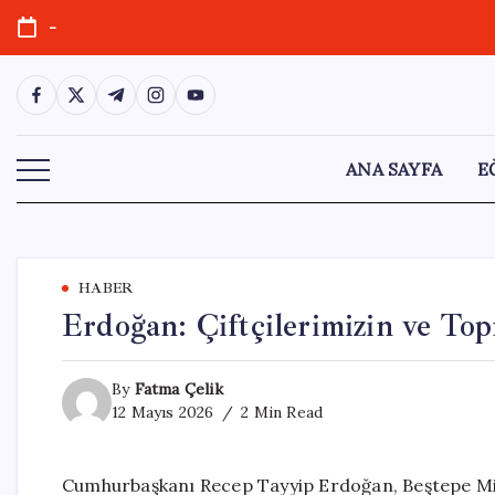
Skip
-
to
content
https://www.facebook.com/
https://twitter.com/
https://t.me/
https://www.instagram.com/
https://youtube.com/
ANA SAYFA
E
HABER
Erdoğan: Çiftçilerimizin ve Top
By
Fatma Çelik
12 Mayıs 2026
2 Min Read
Cumhurbaşkanı Recep Tayyip Erdoğan, Beştepe Mi