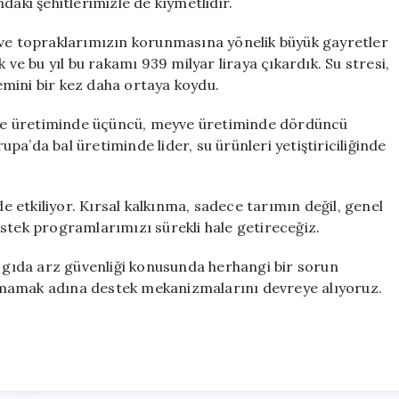
daki şehitlerimizle de kıymetlidir.
 ve topraklarımızın korunmasına yönelik büyük gayretler
 ve bu yıl bu rakamı 939 milyar liraya çıkardık. Su stresi,
nemini bir kez daha ortaya koydu.
ze üretiminde üçüncü, meyve üretiminde dördüncü
rupa’da bal üretiminde lider, su ürünleri yetiştiriciliğinde
de etkiliyor. Kırsal kalkınma, sadece tarımın değil, genel
stek programlarımızı sürekli hale getireceğiz.
e gıda arz güvenliği konusunda herhangi bir sorun
amamak adına destek mekanizmalarını devreye alıyoruz.