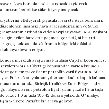
Dalgalanma
aşıyor. Asya borsalarında satış baskısı giderek
Yaşanıyor!
n artışın bedeli ise tüketiciye yansıyacak.
için
iyetlerini etkileyerek piyasaları sarstı. Asya borsaları,
e düzenlenen insansız hava aracı saldırısının ve Suudi
çıklamasının ardından ciddi kayıplar yaşadı. ABD Başkanı
ı için acilen harekete geçmesi gerektiğini belirtti.
r geçiş noktası olarak İran’ın bölgedeki etkisini
lı kalmaya devam ediyor.
. Londra merkezli araştırma kuruluşu Capital Economics,
zervlerini hızla tükettiği konusunda uyarıda bulundu.
lere gerilemesi ve Brent petrolün varil fiyatının 130 ila
yor. Bu kritik su yolunun yıl sonuna kadar kapalı kalması
aşması durumunda, Birleşik Krallık ve Euro Bölgesi’nde
görülüyor. Brent petrolün fiyatı şu an yüzde 1,2 artışla
 yüzde 1,0 artışla 106,42 dolara yükseldi. G7 maliye
ışmak üzere Paris’te bir araya geliyor.