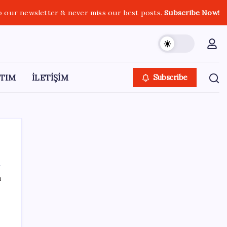
o our newsletter & never miss our best posts.
Subscribe Now!
TIM
İLETİŞİM
Subscribe
ı
SON YAZILAR
Türkiye’de Skywell ET5 Modelleri Yanmaya
Devam Ediyor!