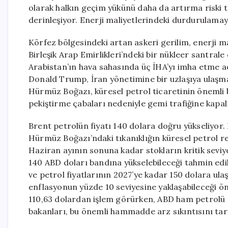
olarak halkın geçim yükünü daha da artırma riski t
derinleşiyor. Enerji maliyetlerindeki durdurulamaya
Körfez bölgesindeki artan askeri gerilim, enerji mal
Birleşik Arap Emirlikleri’ndeki bir nükleer santral
Arabistan’ın hava sahasında üç İHA’yı imha etme a
Donald Trump, İran yönetimine bir uzlaşıya ulaşmas
Hürmüz Boğazı, küresel petrol ticaretinin önemli bi
pekiştirme çabaları nedeniyle gemi trafiğine kapa
Brent petrolün fiyatı 140 dolara doğru yükseliyor
Hürmüz Boğazı’ndaki tıkanıklığın küresel petrol re
Haziran ayının sonuna kadar stokların kritik seviye
140 ABD doları bandına yükselebileceği tahmin edili
ve petrol fiyatlarının 2027’ye kadar 150 dolara ul
enflasyonun yüzde 10 seviyesine yaklaşabileceği ön
110,63 dolardan işlem görürken, ABD ham petrolü de
bakanları, bu önemli hammadde arz sıkıntısını tart