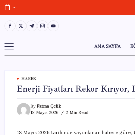
Skip
-
to
content
https://www.facebook.com/
https://twitter.com/
https://t.me/
https://www.instagram.com/
https://youtube.com/
ANA SAYFA
E
HABER
Enerji Fiyatları Rekor Kırıyor,
By
Fatma Çelik
18 Mayıs 2026
2 Min Read
18 Mayıs 2026 tarihinde yayımlanan habere göre, tah