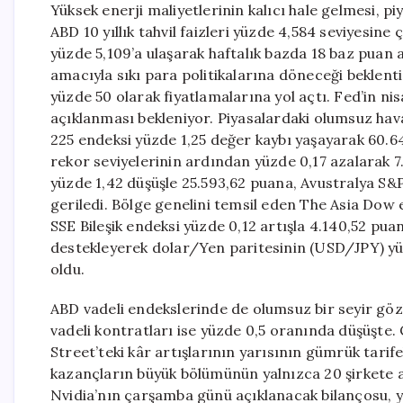
Yüksek enerji maliyetlerinin kalıcı hale gelmesi, p
ABD 10 yıllık tahvil faizleri yüzde 4,584 seviyesine ç
yüzde 5,109’a ulaşarak haftalık bazda 18 baz puan
amacıyla sıkı para politikalarına döneceği beklentis
yüzde 50 olarak fiyatlamalarına yol açtı. Fed’in n
açıklanması bekleniyor. Piyasalardaki olumsuz hava
225 endeksi yüzde 1,25 değer kaybı yaşayarak 60.
rekor seviyelerinin ardından yüzde 0,17 azalarak
yüzde 1,42 düşüşle 25.593,62 puana, Avustralya S&
geriledi. Bölge genelini temsil eden The Asia Dow e
SSE Bileşik endeksi yüzde 0,12 artışla 4.140,52 pua
destekleyerek dolar/Yen paritesinin (USD/JPY) yü
oldu.
ABD vadeli endekslerinde de olumsuz bir seyir göz
vadeli kontratları ise yüzde 0,5 oranında düşüşte. 
Street’teki kâr artışlarının yarısının gümrük tarife
kazançların büyük bölümünün yalnızca 20 şirkete ait
Nvidia’nın çarşamba günü açıklanacak bilançosu, y