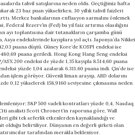
iyasalarda tahvil satışlarına neden oldu. Geçtiğimiz hafta
ıkarak 23 baz puan yükselirken, 30 yıllık tahvil faizleri
 arttı. Merkez bankalarının enflasyon sarmalını önlemek
i, Federal Rezerv’in (Fed) bu yıl faiz artırma olasılığını
isan ayı toplantısına dair tutanakların çarşamba günü
, Asya endekslerinde kayıplara yol açtı. Japonya’da Nikke
642,03 puana düştü. Güney Kore’de KOSPI endeksi ise
 7.480,69 puana geriledi. Hong Kong Hang Seng endeksi
P/ASX 200 endeksi de yüzde 1,35 kayıpla 8.514,60 puana
ndeksi yüzde 1,04 azalarak 6.311,60 puana indi. Çin’de ise
ndan işlem görüyor. Güvenli liman arayışı, ABD dolarını
zde 0,12 yükselerek 158,9160 seviyesine çıkmasına neden
lemleniyor; S&P 500 vadeli kontratları yüzde 0,4, Nasdaq
Citi analisti Scott Chronert’in raporuna göre, Wall
leri gibi tek seferlik etkenlerden kaynaklandığı ve
 olduğu belirtiliyor. Dünyanın en değerli şirketi olan
atırımcılar tarafından merakla bekleniyor.