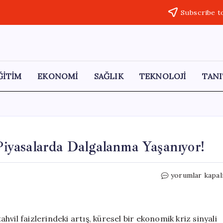
Subscribe t
ĞİTİM
EKONOMİ
SAĞLIK
TEKNOLOJİ
TANI
 Piyasalarda Dalgalanma Yaşanıyor!
Enerji
yorumlar kapal
Fiyatları
Rekor
Kırıyor,
Piyasalarda
vil faizlerindeki artış, küresel bir ekonomik kriz sinyali