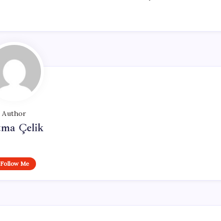
Author
tma Çelik
Follow Me