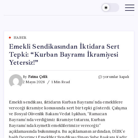
Skip
to
content
HABER
Emekli Sendikasından İktidara Sert
Tepki: “Kurban Bayramı İkramiyesi
Yetersiz!”
Emekli
By
Fatma Çelik
yorumlar kapalı
Sendikasından
2 Mayıs 2026
1 Min Read
İktidara
Sert
Tepki:
Emekli sendikası, iktidarın Kurban Bayramı’nda emeklilere
“Kurban
vereceği ikramiye konusunda sert bir tepki gösterdi. Çalışma
Bayramı
İkramiyesi
ve Sosyal Güvenlik Bakanı Vedat Işıkhan, “Ramazan
Yetersiz!”
Bayramı’nda verdiğimiz ikramiye tutarını, Kurban
için
Bayramı’nda kıymetli emeklilerimize vereceğiz”
açıklamasında bulunmuştu. Bu açıklamanın ardından, DİSK’e
bağlı Devrimci Emekliler Sendikası Sinop Şube Başkanı Kadir