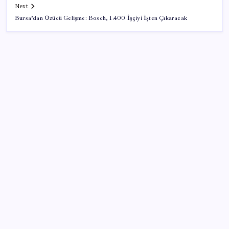
Next
Bursa’dan Üzücü Gelişme: Bosch, 1.400 İşçiyi İşten Çıkaracak
SON YAZILAR
Türkiye’de Skywell ET5 Modelleri Yanmaya Devam
Ediyor!
LGS ek tercih 1. nakil başvuruları ne zaman bitiyor?
LGS 2. nakil başvuruları ne zaman?
Bacakta bu belirtiler varsa dikkat! Pıhtı habercisi
olabilir