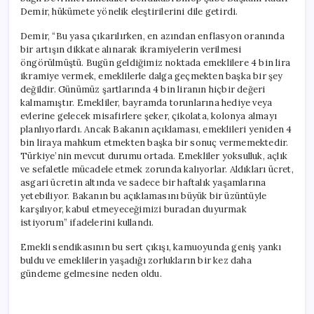
Demir, hükümete yönelik eleştirilerini dile getirdi.
Demir, “Bu yasa çıkarılırken, en azından enflasyon oranında
bir artışın dikkate alınarak ikramiyelerin verilmesi
öngörülmüştü. Bugün geldiğimiz noktada emeklilere 4 bin lira
ikramiye vermek, emeklilerle dalga geçmekten başka bir şey
değildir. Günümüz şartlarında 4 bin liranın hiçbir değeri
kalmamıştır. Emekliler, bayramda torunlarına hediye veya
evlerine gelecek misafirlere şeker, çikolata, kolonya almayı
planlıyorlardı. Ancak Bakanın açıklaması, emeklileri yeniden 4
bin liraya mahkum etmekten başka bir sonuç vermemektedir.
Türkiye’nin mevcut durumu ortada. Emekliler yoksulluk, açlık
ve sefaletle mücadele etmek zorunda kalıyorlar. Aldıkları ücret,
asgari ücretin altında ve sadece bir haftalık yaşamlarına
yetebiliyor. Bakanın bu açıklamasını büyük bir üzüntüyle
karşılıyor, kabul etmeyeceğimizi buradan duyurmak
istiyorum” ifadelerini kullandı.
Emekli sendikasının bu sert çıkışı, kamuoyunda geniş yankı
buldu ve emeklilerin yaşadığı zorlukların bir kez daha
gündeme gelmesine neden oldu.