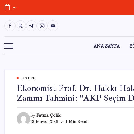
Skip
-
to
content
https://www.facebook.com/
https://twitter.com/
https://t.me/
https://www.instagram.com/
https://youtube.com/
ANA SAYFA
E
HABER
Ekonomist Prof. Dr. Hakkı Ha
Zammı Tahmini: “AKP Seçim 
By
Fatma Çelik
18 Mayıs 2026
1 Min Read