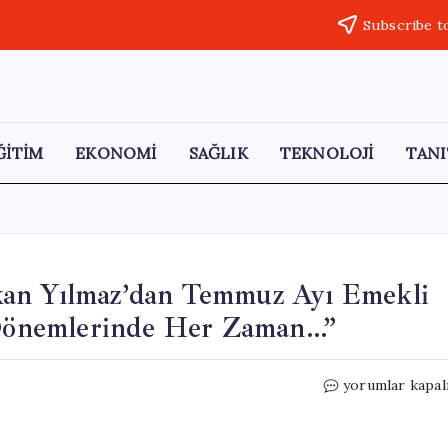
Subscribe t
ĞİTİM
EKONOMİ
SAĞLIK
TEKNOLOJİ
TANI
kan Yılmaz’dan Temmuz Ayı Emekli
Dönemlerinde Her Zaman…”
Ekonomist
yorumlar kapal
Prof.
Dr.
Hakkı