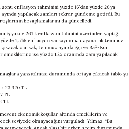
Hakan
 sonu enflasyon tahminini yüzde 16’dan yüzde 26’ya
Yılmaz’dan
ayında yapılacak zamları tekrar gündeme getirdi. Bu
Temmuz
tışlarının hesaplamalarını da güncelledi.
Ayı
Emekli
miş yüzde 26’lık enflasyon tahmini üzerinden yaptığı
Zammı
e yüzde 1,5’lik enflasyon varsayımına dayanarak temmuz
Tahmini:
 çıkacak olursak, temmuz ayında işçi ve Bağ-Kur
“AKP
 emeklilerine ise yüzde 15,5 oranında zam yapılacak”
Seçim
Dönemlerinde
Her
Zaman…”
aaşlara yansıtılması durumunda ortaya çıkacak tablo şu
için
 → 23.970 TL
77 TL
3 TL
mevcut ekonomik koşullar altında emeklilerin ve
tecek seviyede olmayacağını vurguladı. Yılmaz, “Bu
maya yetmeyecek. Ancak olası bir erken seçim durumunda