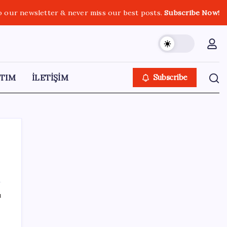
o our newsletter & never miss our best posts.
Subscribe Now!
TIM
İLETİŞİM
Subscribe
SON YAZILAR
ı
Türkiye’de Skywell ET5 Modelleri Yanmaya
Devam Ediyor!