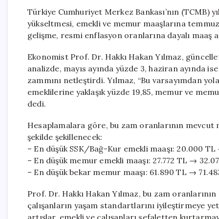
Türkiye Cumhuriyet Merkez Bankası’nın (TCMB) yıl
yükseltmesi, emekli ve memur maaşlarına temmuz 
gelişme, resmi enflasyon oranlarına dayalı maaş ar
Ekonomist Prof. Dr. Hakkı Hakan Yılmaz, güncellen
analizde, mayıs ayında yüzde 3, haziran ayında is
zammını netleştirdi. Yılmaz, “Bu varsayımdan yola
emeklilerine yaklaşık yüzde 19,85, memur ve memur
dedi.
Hesaplamalara göre, bu zam oranlarının mevcut m
şekilde şekillenecek:
– En düşük SSK/Bağ-Kur emekli maaşı: 20.000 TL
– En düşük memur emekli maaşı: 27.772 TL → 32.0
– En düşük bekar memur maaşı: 61.890 TL → 71.48
Prof. Dr. Hakkı Hakan Yılmaz, bu zam oranlarının 
çalışanların yaşam standartlarını iyileştirmeye ye
artışlar, emekli ve çalışanları sefaletten kurtar