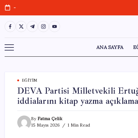
Skip
-
to
content
https://www.facebook.com/
https://twitter.com/
https://t.me/
https://www.instagram.com/
https://youtube.com/
ANA SAYFA
E
EĞITIM
DEVA Partisi Milletvekili Ertu
iddialarını kitap yazma açıklama
By
Fatma Çelik
15 Mayıs 2026
1 Min Read