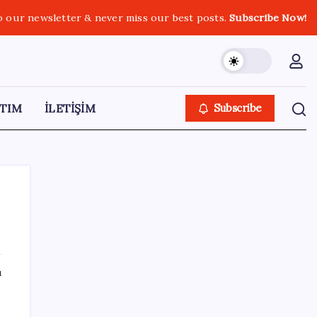
o our newsletter & never miss our best posts.
Subscribe Now!
TIM
İLETİŞİM
Subscribe
SON YAZILAR
ı
Bacakta bu belirtiler varsa dikkat! Pıhtı
habercisi olabilir