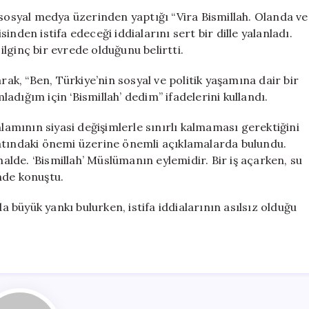
Kaya,
 sosyal medya üzerinden yaptığı “Vira Bismillah. Olanda ve
‘AKP’ye
nden istifa edeceği iddialarını sert bir dille yalanladı.
geçeceği’
lginç bir evrede olduğunu belirtti.
iddialarını
kitap
rak, “Ben, Türkiye’nin sosyal ve politik yaşamına dair bir
yazma
dığım için ‘Bismillah’ dedim” ifadelerini kullandı.
açıklamasıyla
yalanladı
nlamının siyasi değişimlerle sınırlı kalmaması gerektiğini
için
atındaki önemi üzerine önemli açıklamalarda bulundu.
halde. ‘Bismillah’ Müslümanın eylemidir. Bir iş açarken, su
inde konuştu.
büyük yankı bulurken, istifa iddialarının asılsız olduğu