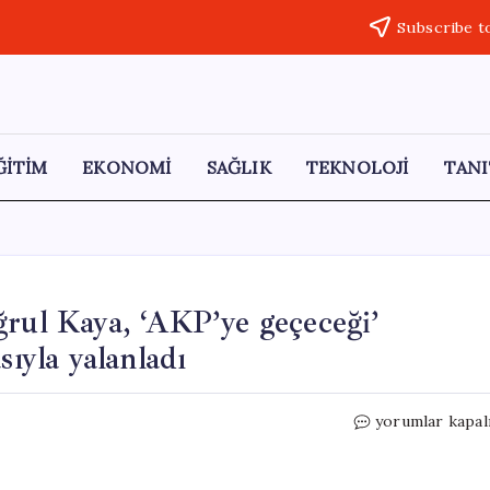
Subscribe t
ĞİTİM
EKONOMİ
SAĞLIK
TEKNOLOJİ
TANI
ğrul Kaya, ‘AKP’ye geçeceği’
sıyla yalanladı
DEVA
yorumlar kapal
Partisi
Milletvekili
Ertuğrul